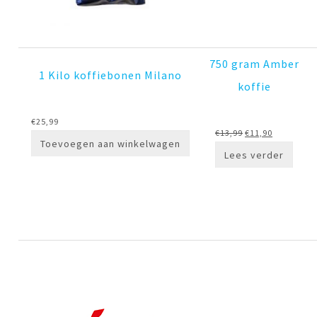
750 gram Amber
1 Kilo koffiebonen Milano
koffie
€
25,99
Oorspronkelijke
Huidige
€
13,99
€
11,90
Toevoegen aan winkelwagen
prijs
prijs
Lees verder
was:
is:
€13,99.
€11,90.