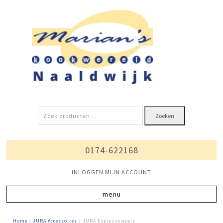
Zoeken
Zoeken
naar:
0174-622168
INLOGGEN MIJN ACCOUNT
Home
/
JURA Accessoires
/ JURA Espressolepels