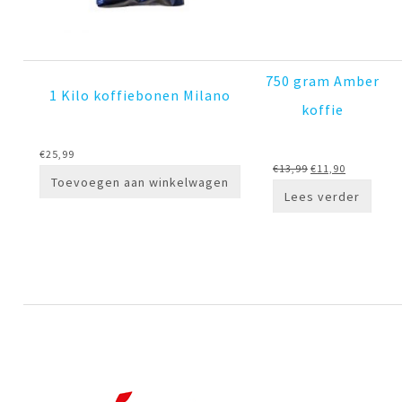
750 gram Amber
1 Kilo koffiebonen Milano
koffie
€
25,99
Oorspronkelijke
Huidige
€
13,99
€
11,90
Toevoegen aan winkelwagen
prijs
prijs
Lees verder
was:
is:
€13,99.
€11,90.