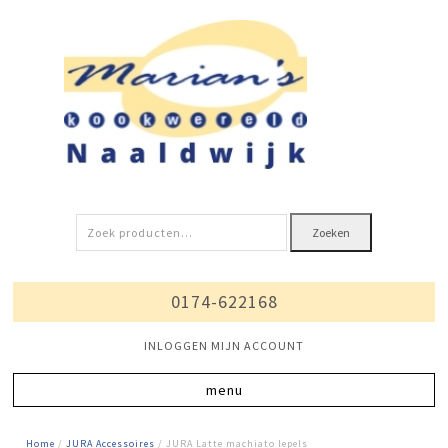
Zoeken
Zoeken
naar:
0174-622168
INLOGGEN MIJN ACCOUNT
Home
/
JURA Accessoires
/ JURA Latte machiato lepels