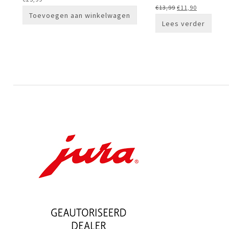
Oorspronkelijke
Huidige
€
13,99
€
11,90
Toevoegen aan winkelwagen
prijs
prijs
Lees verder
was:
is:
€13,99.
€11,90.