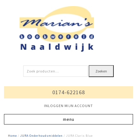
Zoeken
Zoeken
naar:
0174-622168
INLOGGEN MIJN ACCOUNT
Home
/
JURA Onderhoudsmiddelen
/ JURA Claris Blue