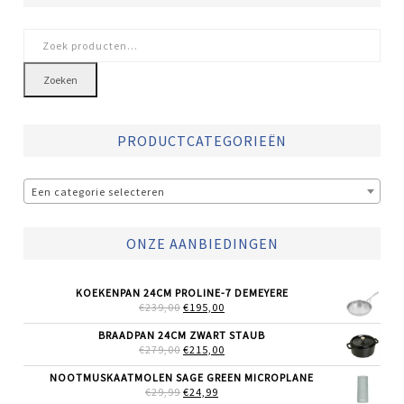
Zoeken
naar:
Zoeken
PRODUCTCATEGORIEËN
Een categorie selecteren
ONZE AANBIEDINGEN
KOEKENPAN 24CM PROLINE-7 DEMEYERE
OORSPRONKELIJKE
HUIDIGE
€
239,00
€
195,00
PRIJS
PRIJS
WAS:
IS:
BRAADPAN 24CM ZWART STAUB
€239,00.
€195,00.
OORSPRONKELIJKE
HUIDIGE
€
279,00
€
215,00
PRIJS
PRIJS
WAS:
IS:
NOOTMUSKAATMOLEN SAGE GREEN MICROPLANE
€279,00.
€215,00.
OORSPRONKELIJKE
HUIDIGE
€
29,99
€
24,99
PRIJS
PRIJS