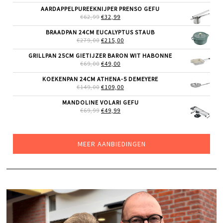
WAS:
IS:
AARDAPPELPUREEKNIJPER PRENSO GEFU
€29,99.
€24,99.
OORSPRONKELIJKE
HUIDIGE
€
62,99
€
32,99
PRIJS
PRIJS
WAS:
IS:
BRAADPAN 24CM EUCALYPTUS STAUB
€62,99.
€32,99.
OORSPRONKELIJKE
HUIDIGE
€
279,00
€
215,00
PRIJS
PRIJS
WAS:
IS:
GRILLPAN 25CM GIETIJZER BARON WIT HABONNE
€279,00.
€215,00.
OORSPRONKELIJKE
HUIDIGE
€
69,00
€
49,00
PRIJS
PRIJS
WAS:
IS:
KOEKENPAN 24CM ATHENA-5 DEMEYERE
€69,00.
€49,00.
OORSPRONKELIJKE
HUIDIGE
€
149,00
€
109,00
PRIJS
PRIJS
WAS:
IS:
MANDOLINE VOLARI GEFU
€149,00.
€109,00.
OORSPRONKELIJKE
HUIDIGE
€
69,99
€
49,99
PRIJS
PRIJS
WAS:
IS:
€69,99.
€49,99.
MEER AANBIEDINGEN