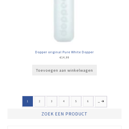
Dopper original Pure White Dopper
€
14,99
Toevoegen aan winkelwagen
1
2
3
4
5
6
→
ZOEK EEN PRODUCT