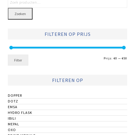
Zoeken
FILTEREN OP PRIJS
Min.
Max.
Prijs:
€0
—
€50
Filter
prijs
prijs
FILTEREN OP
DOPPER
DOTZ
EMSA
HYDRO FLASK
IBILI
MEPAL
OXO