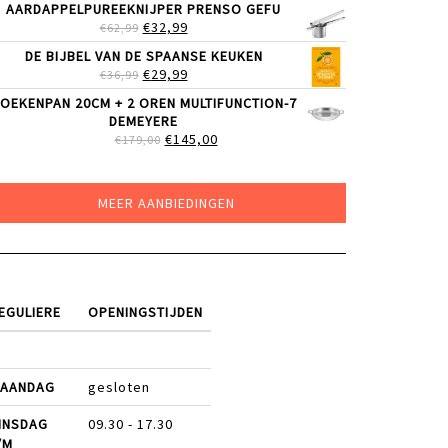
AARDAPPELPUREEKNIJPER PRENSO GEFU
WAS:
IS:
OORSPRONKELIJKE
HUIDIGE
€
32,99
€
62,99
€109,00.
€85,00.
PRIJS
PRIJS
DE BIJBEL VAN DE SPAANSE KEUKEN
WAS:
IS:
OORSPRONKELIJKE
HUIDIGE
€
29,99
€
36,99
€62,99.
€32,99.
PRIJS
PRIJS
OEKENPAN 20CM + 2 OREN MULTIFUNCTION-7
WAS:
IS:
DEMEYERE
€36,99.
€29,99.
OORSPRONKELIJKE
HUIDIGE
€
145,00
€
179,00
PRIJS
PRIJS
WAS:
IS:
€179,00.
€145,00.
MEER AANBIEDINGEN
EGULIERE
OPENINGSTIJDEN
AANDAG
gesloten
INSDAG
09.30 - 17.30
/M