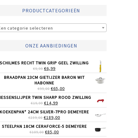
PRODUCTCATEGORIEËN
Een categorie selecteren
ONZE AANBIEDINGEN
SCHILMES RECHT TWIN GRIP GEEL ZWILLING
OORSPRONKELIJKE
HUIDIGE
€
6,99
€
9,99
PRIJS
PRIJS
BRAADPAN 23CM GIETIJZER BARON WIT
WAS:
IS:
HABONNE
€9,99.
€6,99.
OORSPRONKELIJKE
HUIDIGE
€
65,00
€
99,00
PRIJS
PRIJS
ESSENSLIJPER TWIN SHARP ROOD ZWILLING
WAS:
IS:
OORSPRONKELIJKE
HUIDIGE
€
14,99
€
19,99
€99,00.
€65,00.
PRIJS
PRIJS
KOEKENPAN* 24CM SILVER-7PRO DEMEYERE
WAS:
IS:
OORSPRONKELIJKE
HUIDIGE
€
189,00
€
239,00
€19,99.
€14,99.
PRIJS
PRIJS
STEELPAN 18CM CERAFORCE-5 DEMEYERE
WAS:
IS:
OORSPRONKELIJKE
HUIDIGE
€
85,00
€
109,00
€239,00.
€189,00.
PRIJS
PRIJS