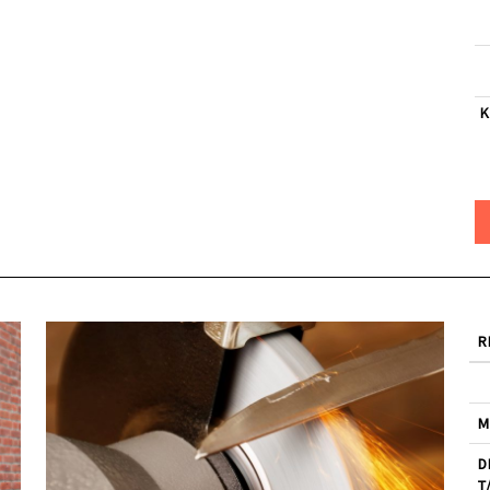
K
R
M
D
T