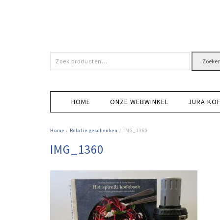
Zoeken
Zoeke
naar:
HOME
ONZE WEBWINKEL
JURA KO
Home
/
Relatie geschenken
/ IMG_1360
IMG_1360