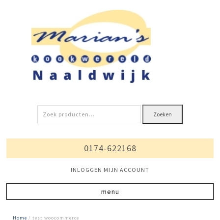
Zoeken
Zoeken
naar:
0174-622168
INLOGGEN MIJN ACCOUNT
Home
/ test woocommerce