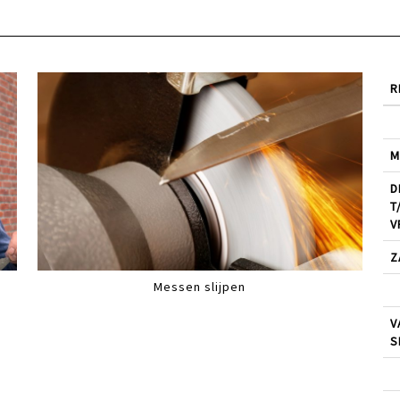
R
M
D
T
V
Z
Messen slijpen
V
S