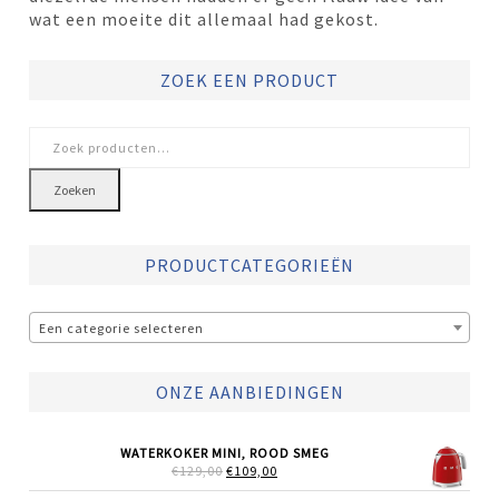
wat een moeite dit allemaal had gekost.
ZOEK EEN PRODUCT
Zoeken
naar:
Zoeken
PRODUCTCATEGORIEËN
Een categorie selecteren
ONZE AANBIEDINGEN
WATERKOKER MINI, ROOD SMEG
OORSPRONKELIJKE
HUIDIGE
€
129,00
€
109,00
PRIJS
PRIJS