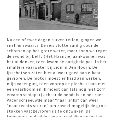
Na een of twee dagen turven tellen, gingen we
snel huiswaarts. De reis vlotte aardig door de
schotsen op het grote water, maar toen we tegen
de avond bij Delft (Het Haantje) aankwamen was
het al donker, toen kwam de narigheid pas. In het
smallere vaarwater bij Sion in Den Hoorn. De
ijsschotsen zaten hier al weer goed aan elkaar
gevroren. De motor moest er hard aan werken,
mijn vader ging toen voorop de plecht staan met
een vaarboom en ik moest dan (als nog niet zo’n
ervaren schipper) achter de hendels en het roer.
Vader schreeuwde maar “naar links” dan weer
“naar rechts sturen” om zoveel mogelijk de grote
stukken vastgevroren ijs te ontwijken. De
temperatuur daalde toen al snel diep onder het