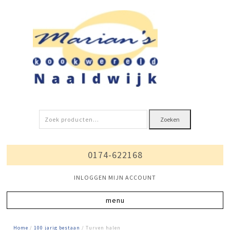
Zoeken
Zoeken
naar:
0174-622168
INLOGGEN MIJN ACCOUNT
Home
/
100 jarig bestaan
/ Turven halen