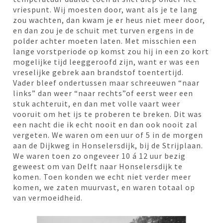
vriespunt. Wij moesten door, want als je te lang
zou wachten, dan kwam je er heus niet meer door,
en dan zou je de schuit met turven ergens in de
polder achter moeten laten. Met misschien een
lange vorstperiode op komst zou hij in een zo kort
mogelijke tijd leeggeroofd zijn, want er was een
vreselijke gebrek aan brandstof toentertijd.
Vader bleef ondertussen maar schreeuwen “naar
links” dan weer “naar rechts”of eerst weer een
stuk achteruit, en dan met volle vaart weer
vooruit om het ijs te proberen te breken. Dit was
een nacht die ik echt nooit en dan ook nooit zal
vergeten. We waren om een uur of 5 in de morgen
aan de Dijkweg in Honselersdijk, bij de Strijplaan.
We waren toen zo ongeveer 10 á 12 uur bezig
geweest om van Delft naar Honselersdijk te
komen. Toen konden we echt niet verder meer
komen, we zaten muurvast, en waren totaal op
van vermoeidheid.