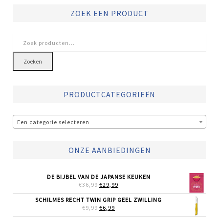
ZOEK EEN PRODUCT
Zoeken
naar:
Zoeken
PRODUCTCATEGORIEËN
Een categorie selecteren
ONZE AANBIEDINGEN
DE BIJBEL VAN DE JAPANSE KEUKEN
OORSPRONKELIJKE
HUIDIGE
€
36,99
€
29,99
PRIJS
PRIJS
WAS:
IS:
SCHILMES RECHT TWIN GRIP GEEL ZWILLING
€36,99.
€29,99.
OORSPRONKELIJKE
HUIDIGE
€
9,99
€
6,99
PRIJS
PRIJS