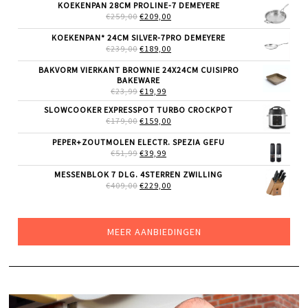
WAS:
IS:
KOEKENPAN 28CM PROLINE-7 DEMEYERE
€9,99.
€6,99.
OORSPRONKELIJKE
HUIDIGE
€
259,00
€
209,00
PRIJS
PRIJS
WAS:
IS:
KOEKENPAN* 24CM SILVER-7PRO DEMEYERE
€259,00.
€209,00.
OORSPRONKELIJKE
HUIDIGE
€
239,00
€
189,00
PRIJS
PRIJS
WAS:
IS:
BAKVORM VIERKANT BROWNIE 24X24CM CUISIPRO
€239,00.
€189,00.
BAKEWARE
OORSPRONKELIJKE
HUIDIGE
€
23,99
€
19,99
PRIJS
PRIJS
SLOWCOOKER EXPRESSPOT TURBO CROCKPOT
WAS:
IS:
OORSPRONKELIJKE
HUIDIGE
€
179,00
€23,99.
€
159,00
€19,99.
PRIJS
PRIJS
WAS:
IS:
PEPER+ZOUTMOLEN ELECTR. SPEZIA GEFU
€179,00.
€159,00.
OORSPRONKELIJKE
HUIDIGE
€
51,99
€
39,99
PRIJS
PRIJS
WAS:
IS:
MESSENBLOK 7 DLG. 4STERREN ZWILLING
€51,99.
€39,99.
OORSPRONKELIJKE
HUIDIGE
€
409,00
€
229,00
PRIJS
PRIJS
WAS:
IS:
€409,00.
€229,00.
MEER AANBIEDINGEN