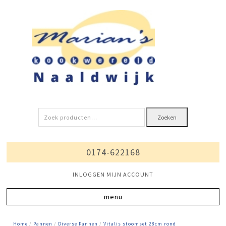
Zoeken
Zoeken
naar:
0174-622168
INLOGGEN MIJN ACCOUNT
Home
/
Pannen
/
Diverse Pannen
/
Vitalis stoomset 28cm rond