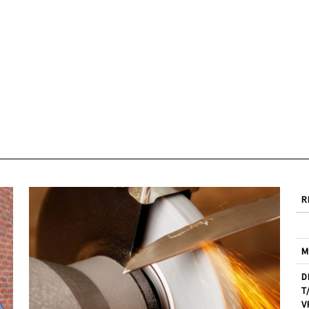
R
M
D
T
V