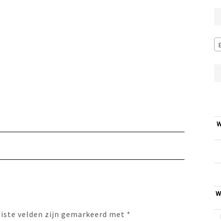
W
W
eiste velden zijn gemarkeerd met
*