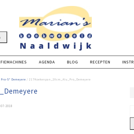
n
FFIEMACHINES
AGENDA
BLOG
RECEPTEN
INSTR
 Pro-5* Demeyere
/ 217Koekenpan_20cm_Alu_Pro_Demeyere
o_Demeyere
-07-2018
Z
na