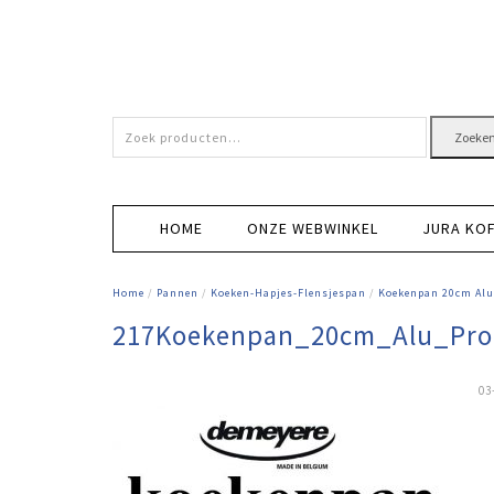
Zoeken
Zoeke
naar:
HOME
ONZE WEBWINKEL
JURA KO
Home
/
Pannen
/
Koeken-Hapjes-Flensjespan
/
Koekenpan 20cm Alu
217Koekenpan_20cm_Alu_Pr
03