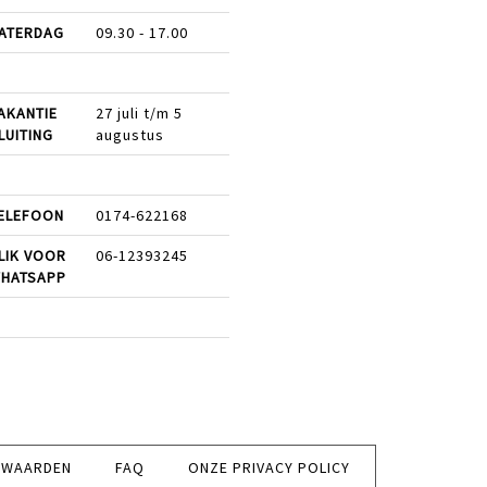
ATERDAG
09.30 - 17.00
AKANTIE
27 juli t/m 5
LUITING
augustus
ELEFOON
0174-622168
LIK VOOR
06-12393245
HATSAPP
RWAARDEN
FAQ
ONZE PRIVACY POLICY