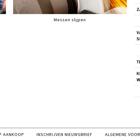
Z
Messen slijpen
V
S
T
K
W
P AANKOOP
INSCHRIJVEN NIEUWSBRIEF
ALGEMENE VOO