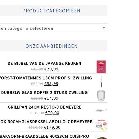
PRODUCTCATEGORIEËN
Een categorie selecteren
ONZE AANBIEDINGEN
DE BIJBEL VAN DE JAPANSE KEUKEN
OORSPRONKELIJKE
HUIDIGE
€
29,99
€
36,99
PRIJS
PRIJS
ORST-TOMATENMES 13CM PROF.S. ZWILLING
WAS:
IS:
OORSPRONKELIJKE
HUIDIGE
€
55,99
€
69,99
€36,99.
€29,99.
PRIJS
PRIJS
DUBBELW.GLAS KOFFIE 2 STUKS ZWILLING
WAS:
IS:
OORSPRONKELIJKE
HUIDIGE
€
14,99
€
19,99
€69,99.
€55,99.
PRIJS
PRIJS
GRILLPAN 24CM RESTO-3 DEMEYERE
WAS:
IS:
OORSPRONKELIJKE
HUIDIGE
€
79,00
€
139,00
€19,99.
€14,99.
PRIJS
PRIJS
OK 30CM+GLASDEKSEL APOLLO-7 DEMEYERE
WAS:
IS:
OORSPRONKELIJKE
HUIDIGE
€
179,00
€
219,00
€139,00.
€79,00.
PRIJS
PRIJS
BAKVORM-BRAADSLEDE 40X28CM CUISIPRO
WAS:
IS: