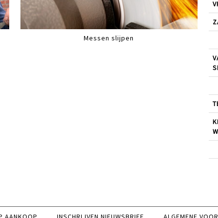
V
Z
Messen slijpen
V
S
T
K
W
P AANKOOP
INSCHRIJVEN NIEUWSBRIEF
ALGEMENE VOO