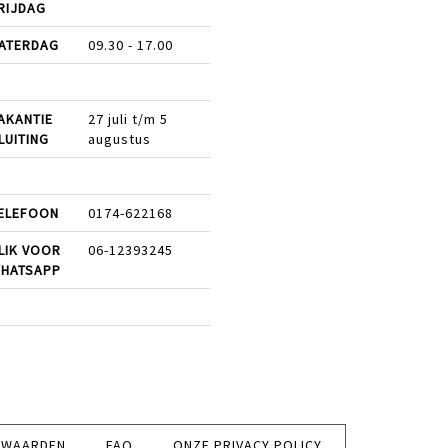
RIJDAG
ATERDAG
09.30 - 17.00
AKANTIE
27 juli t/m 5
LUITING
augustus
ELEFOON
0174-622168
LIK VOOR
06-12393245
HATSAPP
RWAARDEN
FAQ
ONZE PRIVACY POLICY