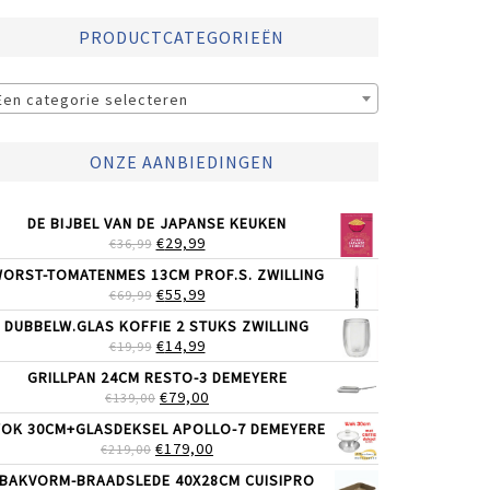
PRODUCTCATEGORIEËN
Een categorie selecteren
ONZE AANBIEDINGEN
DE BIJBEL VAN DE JAPANSE KEUKEN
OORSPRONKELIJKE
HUIDIGE
€
29,99
€
36,99
PRIJS
PRIJS
ORST-TOMATENMES 13CM PROF.S. ZWILLING
WAS:
IS:
OORSPRONKELIJKE
HUIDIGE
€
55,99
€
69,99
€36,99.
€29,99.
PRIJS
PRIJS
DUBBELW.GLAS KOFFIE 2 STUKS ZWILLING
WAS:
IS:
OORSPRONKELIJKE
HUIDIGE
€
14,99
€
19,99
€69,99.
€55,99.
PRIJS
PRIJS
GRILLPAN 24CM RESTO-3 DEMEYERE
WAS:
IS:
OORSPRONKELIJKE
HUIDIGE
€
79,00
€
139,00
€19,99.
€14,99.
PRIJS
PRIJS
OK 30CM+GLASDEKSEL APOLLO-7 DEMEYERE
WAS:
IS:
OORSPRONKELIJKE
HUIDIGE
€
179,00
€
219,00
€139,00.
€79,00.
PRIJS
PRIJS
BAKVORM-BRAADSLEDE 40X28CM CUISIPRO
WAS:
IS: