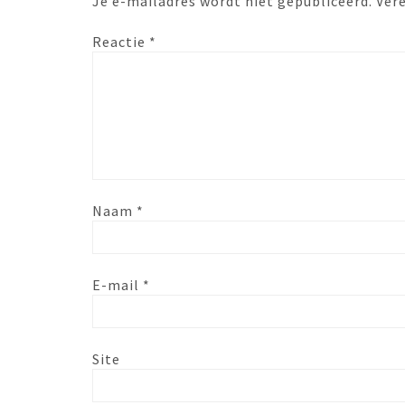
Je e-mailadres wordt niet gepubliceerd.
Ver
Reactie
*
Naam
*
E-mail
*
Site