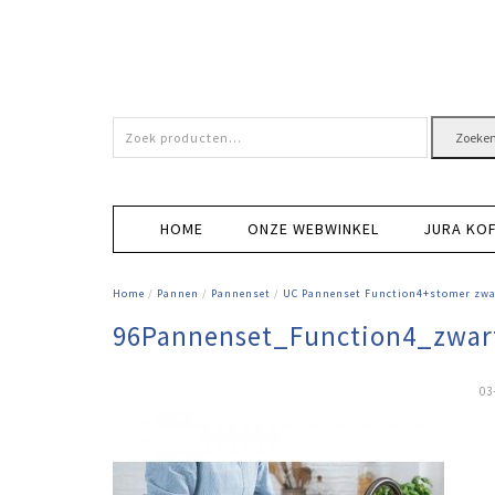
Zoeken
Zoeke
naar:
HOME
ONZE WEBWINKEL
JURA KO
Home
/
Pannen
/
Pannenset
/
UC Pannenset Function4+stomer zwa
96Pannenset_Function4_zwar
03