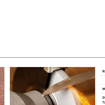
R
M
D
T