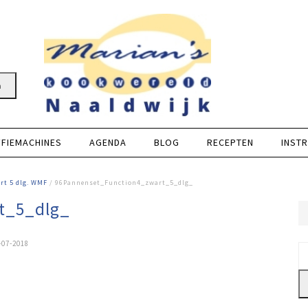
n
FFIEMACHINES
AGENDA
BLOG
RECEPTEN
INSTR
rt 5 dlg. WMF
/ 96Pannenset_Function4_zwart_5_dlg_
t_5_dlg_
-07-2018
Z
na