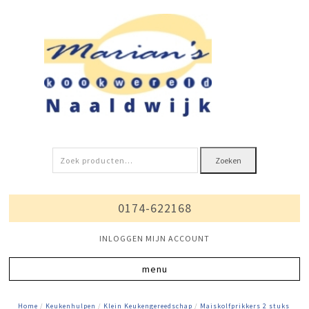
Zoeken
Zoeken
naar:
0174-622168
INLOGGEN MIJN ACCOUNT
Home
/
Keukenhulpen
/
Klein Keukengereedschap
/
Maiskolfprikkers 2 stuks