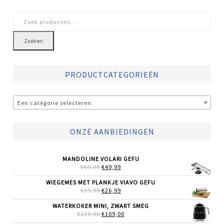
Zoeken
naar:
Zoeken
PRODUCTCATEGORIEËN
Een categorie selecteren
ONZE AANBIEDINGEN
MANDOLINE VOLARI GEFU
OORSPRONKELIJKE
HUIDIGE
€
69,99
€
49,99
PRIJS
PRIJS
WAS:
IS:
WIEGEMES MET PLANKJE VIAVO GEFU
€69,99.
€49,99.
OORSPRONKELIJKE
HUIDIGE
€
39,99
€
26,99
PRIJS
PRIJS
WAS:
IS:
WATERKOKER MINI, ZWART SMEG
€39,99.
€26,99.
OORSPRONKELIJKE
HUIDIGE
€
129,00
€
109,00
PRIJS
PRIJS