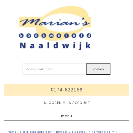
Zoeken
Zoeken
naar:
0174-622168
INLOGGEN MIJN ACCOUNT
Home
/
Electrische apparaten
/
Blender-Citruspers
/
Ring voor Magimix