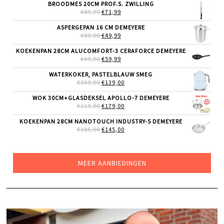
WAS:
IS:
BROODMES 20CM PROF.S. ZWILLING
€79,00.
€69,99.
OORSPRONKELIJKE
HUIDIGE
€
89,99
€
71,99
PRIJS
PRIJS
WAS:
IS:
ASPERGEPAN 16 CM DEMEYERE
€89,99.
€71,99.
OORSPRONKELIJKE
HUIDIGE
€
89,00
€
49,99
PRIJS
PRIJS
WAS:
IS:
KOEKENPAN 28CM ALUCOMFORT-3 CERAFORCE DEMEYERE
€89,00.
€49,99.
OORSPRONKELIJKE
HUIDIGE
€
69,00
€
59,99
PRIJS
PRIJS
WAS:
IS:
WATERKOKER, PASTELBLAUW SMEG
€69,00.
€59,99.
OORSPRONKELIJKE
HUIDIGE
€
169,00
€
139,00
PRIJS
PRIJS
WAS:
IS:
WOK 30CM+GLASDEKSEL APOLLO-7 DEMEYERE
€169,00.
€139,00.
OORSPRONKELIJKE
HUIDIGE
€
219,00
€
179,00
PRIJS
PRIJS
WAS:
IS:
KOEKENPAN 28CM NANOTOUCH INDUSTRY-5 DEMEYERE
€219,00.
€179,00.
OORSPRONKELIJKE
HUIDIGE
€
185,00
€
145,00
PRIJS
PRIJS
WAS:
IS:
€185,00.
€145,00.
MEER AANBIEDINGEN