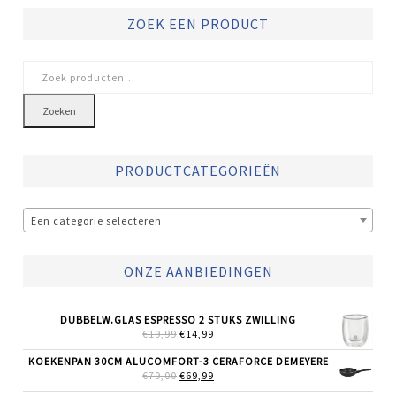
ZOEK EEN PRODUCT
Zoeken
naar:
Zoeken
PRODUCTCATEGORIEËN
Een categorie selecteren
ONZE AANBIEDINGEN
DUBBELW.GLAS ESPRESSO 2 STUKS ZWILLING
OORSPRONKELIJKE
HUIDIGE
€
19,99
€
14,99
PRIJS
PRIJS
WAS:
IS:
KOEKENPAN 30CM ALUCOMFORT-3 CERAFORCE DEMEYERE
€19,99.
€14,99.
OORSPRONKELIJKE
HUIDIGE
€
79,00
€
69,99
PRIJS
PRIJS