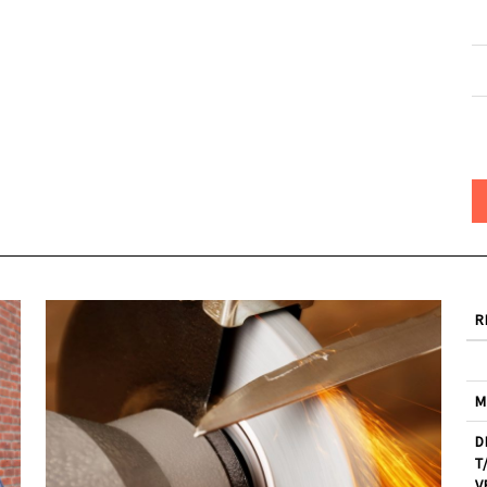
R
M
D
T
V