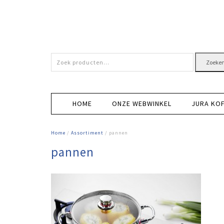
Zoeken
Zoeke
naar:
HOME
ONZE WEBWINKEL
JURA KO
Home
/
Assortiment
/ pannen
pannen