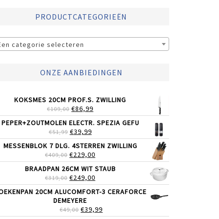
PRODUCTCATEGORIEËN
Een categorie selecteren
ONZE AANBIEDINGEN
KOKSMES 20CM PROF.S. ZWILLING
OORSPRONKELIJKE
HUIDIGE
€
86,99
€
109,00
PRIJS
PRIJS
PEPER+ZOUTMOLEN ELECTR. SPEZIA GEFU
WAS:
IS:
OORSPRONKELIJKE
HUIDIGE
€
39,99
€
51,99
€109,00.
€86,99.
PRIJS
PRIJS
MESSENBLOK 7 DLG. 4STERREN ZWILLING
WAS:
IS:
OORSPRONKELIJKE
HUIDIGE
€
229,00
€
409,00
€51,99.
€39,99.
PRIJS
PRIJS
BRAADPAN 26CM WIT STAUB
WAS:
IS:
OORSPRONKELIJKE
HUIDIGE
€
249,00
€
319,00
€409,00.
€229,00.
PRIJS
PRIJS
OEKENPAN 20CM ALUCOMFORT-3 CERAFORCE
WAS:
IS:
DEMEYERE
€319,00.
€249,00.
OORSPRONKELIJKE
HUIDIGE
€
39,99
€
49,00
PRIJS
PRIJS