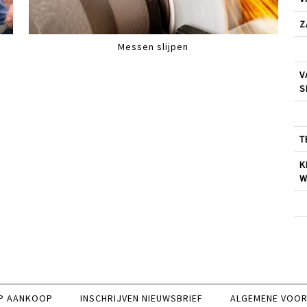
Z
Messen slijpen
V
S
T
K
W
P AANKOOP
INSCHRIJVEN NIEUWSBRIEF
ALGEMENE VOO