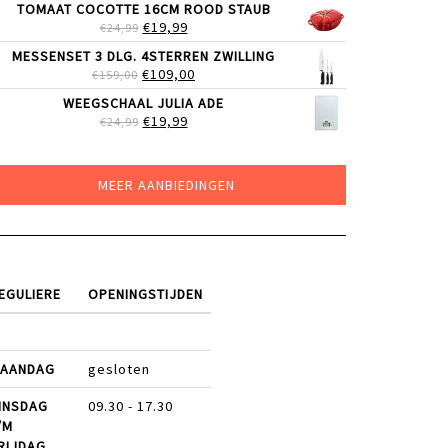
TOMAAT COCOTTE 16CM ROOD STAUB
WAS:
IS:
OORSPRONKELIJKE
HUIDIGE
€
19,99
€
24,99
€49,00.
€39,99.
PRIJS
PRIJS
MESSENSET 3 DLG. 4STERREN ZWILLING
WAS:
IS:
OORSPRONKELIJKE
HUIDIGE
€
109,00
€
159,00
€24,99.
€19,99.
PRIJS
PRIJS
WEEGSCHAAL JULIA ADE
WAS:
IS:
OORSPRONKELIJKE
HUIDIGE
€
19,99
€
24,99
€159,00.
€109,00.
PRIJS
PRIJS
WAS:
IS:
€24,99.
€19,99.
MEER AANBIEDINGEN
EGULIERE
OPENINGSTIJDEN
AANDAG
gesloten
INSDAG
09.30 - 17.30
/M
RIJDAG