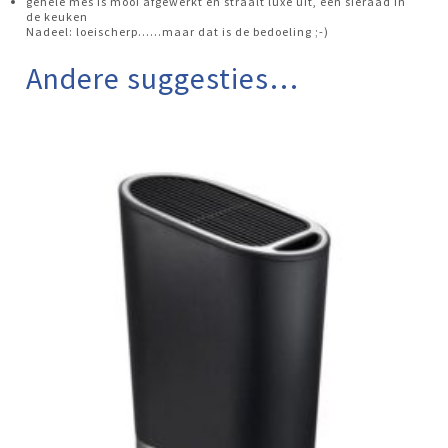
gehele mes is mooi afgewerkt en straalt luxe uit, een sieraad in
de keuken
Nadeel: loeischerp......maar dat is de bedoeling ;-)
Andere suggesties…