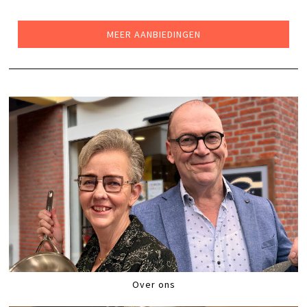
WAS:
IS:
€24,99.
€19,99.
MEER AANBIEDINGEN
Over ons