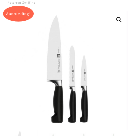
4sterren Zwilling
Aanbieding!