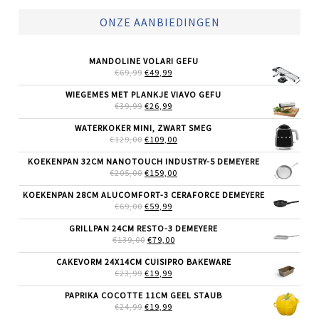
ONZE AANBIEDINGEN
MANDOLINE VOLARI GEFU
OORSPRONKELIJKE
HUIDIGE
€
69,99
€
49,99
PRIJS
PRIJS
WAS:
IS:
WIEGEMES MET PLANKJE VIAVO GEFU
€69,99.
€49,99.
OORSPRONKELIJKE
HUIDIGE
€
39,99
€
26,99
PRIJS
PRIJS
WAS:
IS:
WATERKOKER MINI, ZWART SMEG
€39,99.
€26,99.
OORSPRONKELIJKE
HUIDIGE
€
129,00
€
109,00
PRIJS
PRIJS
WAS:
IS:
KOEKENPAN 32CM NANOTOUCH INDUSTRY-5 DEMEYERE
€129,00.
€109,00.
OORSPRONKELIJKE
HUIDIGE
€
205,00
€
159,00
PRIJS
PRIJS
WAS:
IS:
KOEKENPAN 28CM ALUCOMFORT-3 CERAFORCE DEMEYERE
€205,00.
€159,00.
OORSPRONKELIJKE
HUIDIGE
€
69,00
€
59,99
PRIJS
PRIJS
WAS:
IS:
GRILLPAN 24CM RESTO-3 DEMEYERE
€69,00.
€59,99.
OORSPRONKELIJKE
HUIDIGE
€
139,00
€
79,00
PRIJS
PRIJS
WAS:
IS:
CAKEVORM 24X14CM CUISIPRO BAKEWARE
€139,00.
€79,00.
OORSPRONKELIJKE
HUIDIGE
€
23,99
€
19,99
PRIJS
PRIJS
WAS:
IS:
PAPRIKA COCOTTE 11CM GEEL STAUB
€23,99.
€19,99.
OORSPRONKELIJKE
HUIDIGE
€
24,99
€
19,99
PRIJS
PRIJS