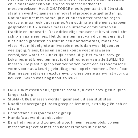
en is daardoor een van 's werelds meest verkochte
messenreeksen. Het SIGMAFORGE mes is gemaakt uit één stuk
staal en werd volgens een innovatief procedé uitgehard in ijs.
Dat maakt het mes namelijk niet alleen beter bestand tegen
corrosie, maar ook duurzamer. Van optimale snijeigenschappen
gesproken! Dit klassieke mes is de ultieme combinatie van
traditie en innovatie. Deze driedelige messenset bevat een licht
schil- en garneermes. Het dunne lemmet van dit mes versnijdt
niet alleen groenten en fruit in een handomdraai, maar ook
vlees. Het middelgrote universele mes is dan weer bijzonder
veelzijdig. Vlees, kaas en andere koude voedingswaren
versnijden wordt zo kinderlijk eenvoudig. Het zware, stevige
koksmes met breed lemmet is dé allrounder van alle ZWILLING
messen. De plastic greep zonder naden heeft een ergonomische
vorm voor nauwkeurig gebruiksgemak op elk moment. Deze Four
Star messenset is een exclusieve, professionele aanwinst voor uw
keuken. Koken was nog nooit zo leuk!
FRIODUR messen van ijsgehard staal zijn extra stevig en blijven
langer scherp
SIGMAFORGE messen worden gesmeed uit één stuk staal
Naadloze overgang tussen greep en lemmet, extra hygiënisch en
stevig
Comfortabele ergonomische greep
Handafwas wordt aanbevolen
Berg het mes altijd zorgvuldig op. In een messenblok, op een
messenmagneet of met een beschermhoes in de lade.