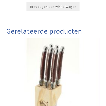
was:
is:
€19,99.
€14,99.
Toevoegen aan winkelwagen
Gerelateerde producten