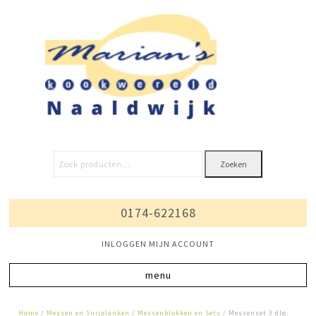
Zoeken
0174-622168
INLOGGEN MIJN ACCOUNT
Home
/
Messen en Snijplanken
/
Messenblokken en Sets
/ Messenset 3 dlg.