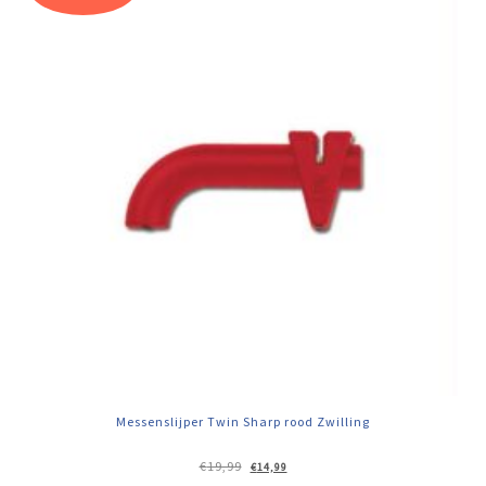
Messenslijper Twin Sharp rood Zwilling
Oorspronkelijke
Huidige
€
19,99
€
14,99
prijs
prijs