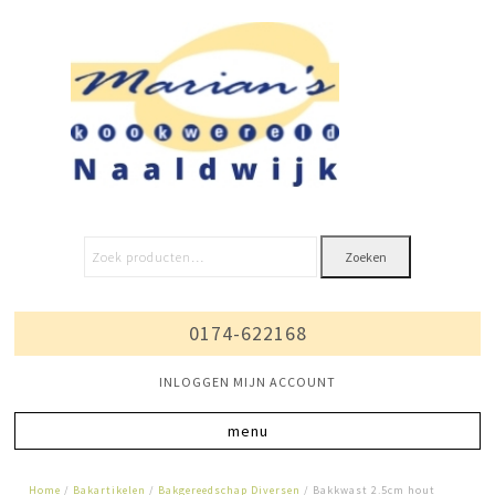
Zoeken
0174-622168
INLOGGEN MIJN ACCOUNT
Home
/
Bakartikelen
/
Bakgereedschap Diversen
/ Bakkwast 2.5cm hout