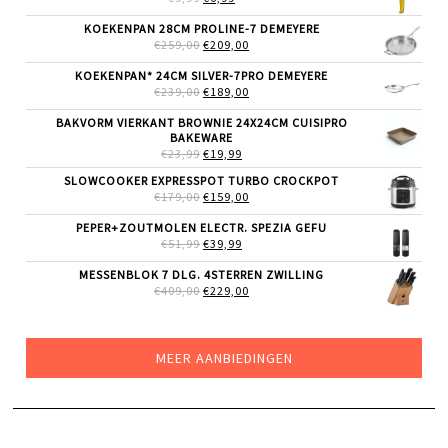
PRIJS
PRIJS
WAS:
IS:
KOEKENPAN 28CM PROLINE-7 DEMEYERE
€9,99.
€6,99.
OORSPRONKELIJKE
HUIDIGE
€
259,00
€
209,00
PRIJS
PRIJS
WAS:
IS:
KOEKENPAN* 24CM SILVER-7PRO DEMEYERE
€259,00.
€209,00.
OORSPRONKELIJKE
HUIDIGE
€
239,00
€
189,00
PRIJS
PRIJS
WAS:
IS:
BAKVORM VIERKANT BROWNIE 24X24CM CUISIPRO
€239,00.
€189,00.
BAKEWARE
OORSPRONKELIJKE
HUIDIGE
€
23,99
€
19,99
PRIJS
PRIJS
SLOWCOOKER EXPRESSPOT TURBO CROCKPOT
WAS:
IS:
OORSPRONKELIJKE
HUIDIGE
€
179,00
€23,99.
€
159,00
€19,99.
PRIJS
PRIJS
WAS:
IS:
PEPER+ZOUTMOLEN ELECTR. SPEZIA GEFU
€179,00.
€159,00.
OORSPRONKELIJKE
HUIDIGE
€
51,99
€
39,99
PRIJS
PRIJS
WAS:
IS:
MESSENBLOK 7 DLG. 4STERREN ZWILLING
€51,99.
€39,99.
OORSPRONKELIJKE
HUIDIGE
€
409,00
€
229,00
PRIJS
PRIJS
WAS:
IS:
€409,00.
€229,00.
MEER AANBIEDINGEN