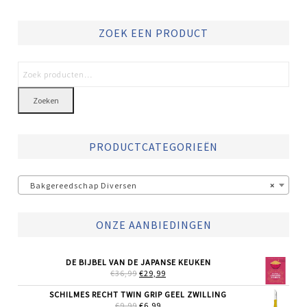
ZOEK EEN PRODUCT
Zoeken
PRODUCTCATEGORIEËN
Bakgereedschap Diversen
×
ONZE AANBIEDINGEN
DE BIJBEL VAN DE JAPANSE KEUKEN
OORSPRONKELIJKE
HUIDIGE
€
36,99
€
29,99
PRIJS
PRIJS
WAS:
IS:
SCHILMES RECHT TWIN GRIP GEEL ZWILLING
€36,99.
€29,99.
OORSPRONKELIJKE
HUIDIGE
€
9,99
€
6,99