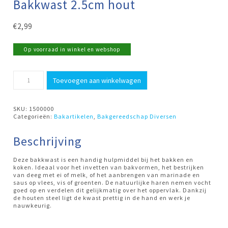
Bakkwast 2.5cm hout
€
2,99
Op voorraad in winkel en webshop
Bakkwast
Toevoegen aan winkelwagen
2.5cm
hout
aantal
SKU:
1500000
Categorieën:
Bakartikelen
,
Bakgereedschap Diversen
Beschrijving
Deze bakkwast is een handig hulpmiddel bij het bakken en
koken. Ideaal voor het invetten van bakvormen, het bestrijken
van deeg met ei of melk, of het aanbrengen van marinade en
saus op vlees, vis of groenten. De natuurlijke haren nemen vocht
goed op en verdelen dit gelijkmatig over het oppervlak. Dankzij
de houten steel ligt de kwast prettig in de hand en werk je
nauwkeurig.