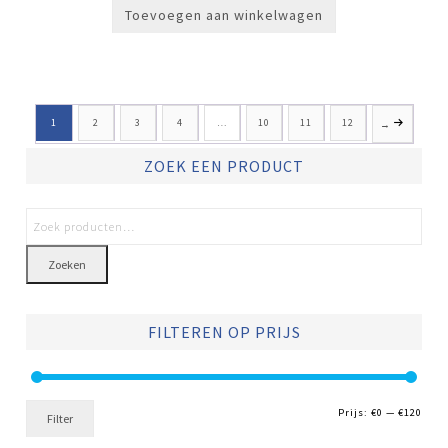
Toevoegen aan winkelwagen
1
2
3
4
…
10
11
12
→
ZOEK EEN PRODUCT
Zoeken
FILTEREN OP PRIJS
Min.
Max.
Prijs:
€0
—
€120
Filter
prijs
prijs