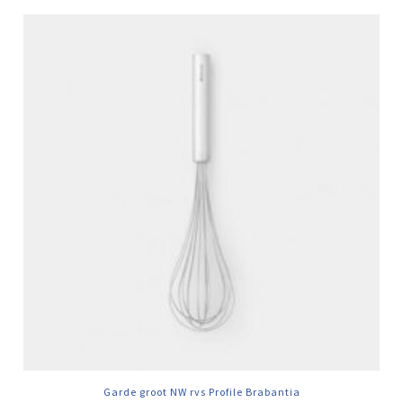
Garde groot NW rvs Profile Brabantia