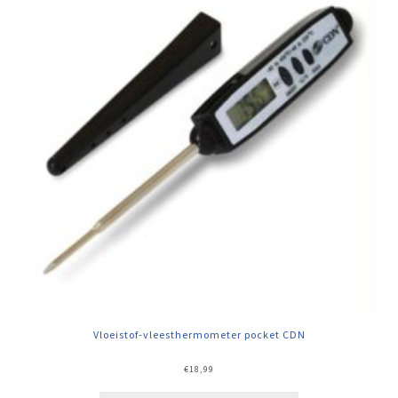
Vloeistof-vleesthermometer pocket CDN
€
18,99