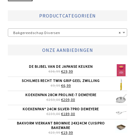
PRODUCTCATEGORIEËN
Bakgereedschap Diversen
×
ONZE AANBIEDINGEN
DE BIJBEL VAN DE JAPANSE KEUKEN
OORSPRONKELIJKE
HUIDIGE
€
36,99
€
29,99
PRIJS
PRIJS
WAS:
IS:
SCHILMES RECHT TWIN GRIP GEEL ZWILLING
€36,99.
€29,99.
OORSPRONKELIJKE
HUIDIGE
€
9,99
€
6,99
PRIJS
PRIJS
WAS:
IS:
KOEKENPAN 28CM PROLINE-7 DEMEYERE
€9,99.
€6,99.
OORSPRONKELIJKE
HUIDIGE
€
259,00
€
209,00
PRIJS
PRIJS
WAS:
IS:
KOEKENPAN* 24CM SILVER-7PRO DEMEYERE
€259,00.
€209,00.
OORSPRONKELIJKE
HUIDIGE
€
239,00
€
189,00
PRIJS
PRIJS
WAS:
IS:
BAKVORM VIERKANT BROWNIE 24X24CM CUISIPRO
€239,00.
€189,00.
BAKEWARE
OORSPRONKELIJKE
HUIDIGE
€
23,99
€
19,99