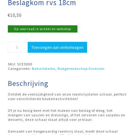
Beslagkom rvs 18cm
€
10,50
Op voorraad in winkel en webshop
Beslagkom
Toevoegen aan winkelwagen
rvs
18cm
aantal
SKU:
SCE5000
Categorieën:
Bakartikelen
,
Bakgereedschap Diversen
Beschrijving
Ontdek de veelzijdigheid van onze roestvrijstalen schaal, perfect
voor verschillende keukenactiviteiten!
Of je nu bezig bent met het maken van beslag of deeg, het
mengen van sauzen en dressings, of het serveren van salades en
desserts, deze schaal staat altijd voor je klaar.
Gemaakt van hoogwaardig roestvrij staal, biedt deze schaal