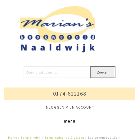
Zoeken
0174-622168
INLOGGEN MIJN ACCOUNT
Home
/
Bakartikelen
/
Bakgereedschap Diversen
/ Beslagkom rvs 18cm