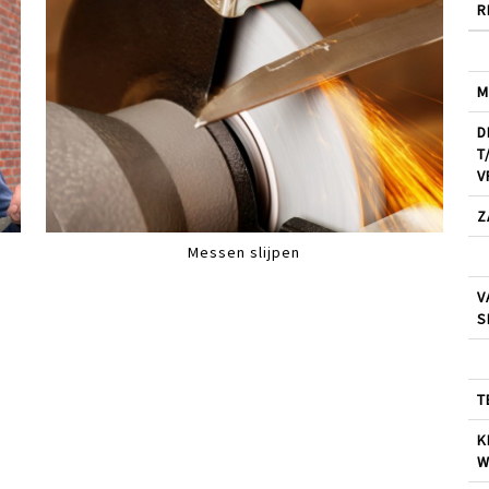
R
M
D
T
V
Z
Messen slijpen
V
S
T
K
W