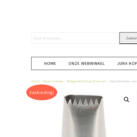
Zoeke
HOME
ONZE WEBWINKEL
JURA KO
Home
/
Bakartikelen
/
Bakgereedschap Diversen
/ Spuitmondje vle
Aanbieding!