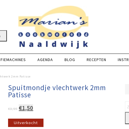
n
FFIEMACHINES
AGENDA
BLOG
RECEPTEN
INSTR
chtwerk 2mm Patisse
Spuitmondje vlechtwerk 2mm
Patisse
Oorspronkelijke
Huidige
€
1,50
€
3,99
prijs
prijs
was:
is:
Uitverkocht