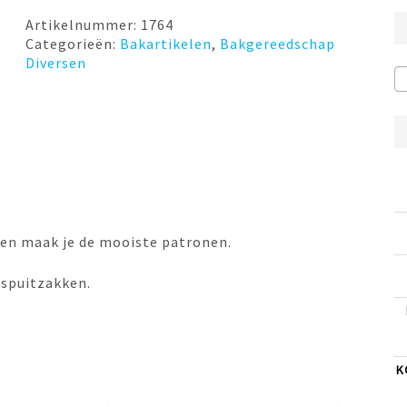
€3,99.
€1,50.
Artikelnummer:
1764
Categorieën:
Bakartikelen
,
Bakgereedschap
Diversen
 en maak je de mooiste patronen.
pspuitzakken.
K