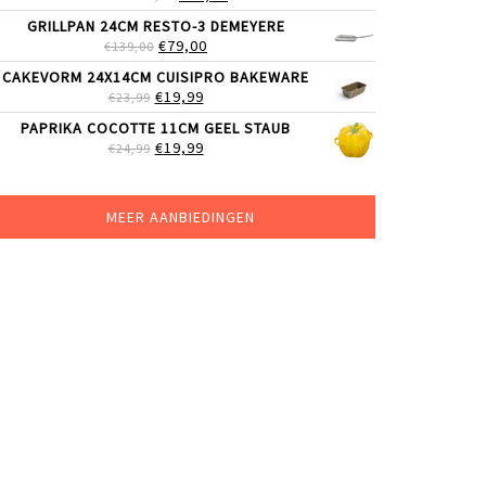
PRIJS
PRIJS
GRILLPAN 24CM RESTO-3 DEMEYERE
WAS:
IS:
OORSPRONKELIJKE
HUIDIGE
€
79,00
€
139,00
€69,00.
€59,99.
PRIJS
PRIJS
CAKEVORM 24X14CM CUISIPRO BAKEWARE
WAS:
IS:
OORSPRONKELIJKE
HUIDIGE
€
19,99
€
23,99
€139,00.
€79,00.
PRIJS
PRIJS
PAPRIKA COCOTTE 11CM GEEL STAUB
WAS:
IS:
OORSPRONKELIJKE
HUIDIGE
€
19,99
€
24,99
€23,99.
€19,99.
PRIJS
PRIJS
WAS:
IS:
€24,99.
€19,99.
MEER AANBIEDINGEN