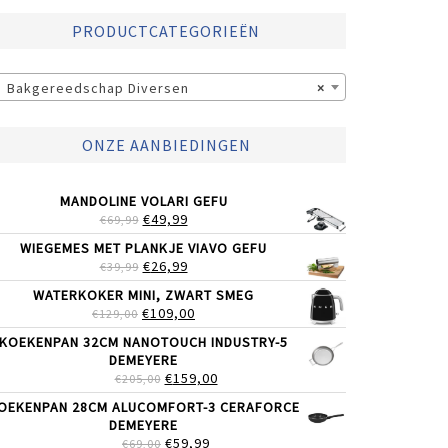
PRODUCTCATEGORIEËN
Bakgereedschap Diversen
×
ONZE AANBIEDINGEN
MANDOLINE VOLARI GEFU
OORSPRONKELIJKE
HUIDIGE
€
49,99
€
69,99
PRIJS
PRIJS
WIEGEMES MET PLANKJE VIAVO GEFU
WAS:
IS:
OORSPRONKELIJKE
HUIDIGE
€
26,99
€
39,99
€69,99.
€49,99.
PRIJS
PRIJS
WATERKOKER MINI, ZWART SMEG
WAS:
IS:
OORSPRONKELIJKE
HUIDIGE
€
109,00
€
129,00
€39,99.
€26,99.
PRIJS
PRIJS
KOEKENPAN 32CM NANOTOUCH INDUSTRY-5
WAS:
IS:
DEMEYERE
€129,00.
€109,00.
OORSPRONKELIJKE
HUIDIGE
€
159,00
€
205,00
PRIJS
PRIJS
OEKENPAN 28CM ALUCOMFORT-3 CERAFORCE
WAS:
IS:
DEMEYERE
€205,00.
€159,00.
OORSPRONKELIJKE
HUIDIGE
€
59,99
€
69,00