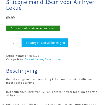
Silicone mand 15cm voor Airfryer
Lékué
€
9,99
Op voorraad in winkel en webshop
Silicone
Toevoegen aan winkelwagen
mand
15cm
voor
Airfryer
Artikelnummer:
884108
Lékué
Categorieën:
Bakartikelen
,
Bakvormen
aantal
Beschrijving
Geniet van gezond en veelzijdig koken met de Lékué silicone
inzet voor de airfryer.
Deze siliconen inzet van Lékué is geschikt voor medium en grote
airfryers.
Gemaakt van 100% platinum siliconen, flexibel, anti-aanbak en