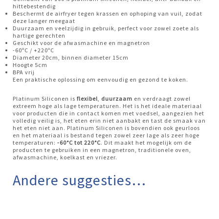
hittebestendig
Beschermt de airfryer tegen krassen en ophoping van vuil, zodat
deze langer meegaat
Duurzaam en veelzijdig in gebruik, perfect voor zowel zoete als
hartige gerechten
Geschikt voor de afwasmachine en magnetron
-60ºC / +220ºC
Diameter 20cm, binnen diameter 15cm
Hoogte 5cm
BPA vrij
Een praktische oplossing om eenvoudig en gezond te koken.
Platinum Siliconen is
flexibel
,
duurzaam
en verdraagt zowel
extreem hoge als lage temperaturen. Het is het ideale materiaal
voor producten die in contact komen met voedsel, aangezien het
volledig veilig is, het eten erin niet aanbakt en tast de smaak van
het eten niet aan. Platinum Siliconen is bovendien ook geurloos
en het materiaal is bestand tegen zowel zeer lage als zeer hoge
temperaturen:
-60°C tot 220°C
. Dit maakt het mogelijk om de
producten te gebruiken in een magnetron, traditionele oven,
afwasmachine, koelkast en vriezer.
Andere suggesties…