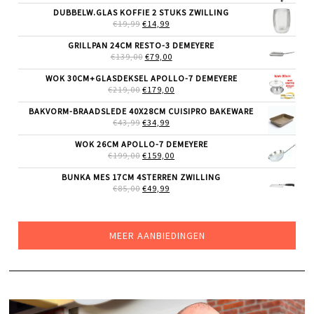
WAS:
IS:
DUBBELW.GLAS KOFFIE 2 STUKS ZWILLING
€69,99.
€55,99.
OORSPRONKELIJKE
HUIDIGE
€
19,99
€
14,99
PRIJS
PRIJS
WAS:
IS:
GRILLPAN 24CM RESTO-3 DEMEYERE
€19,99.
€14,99.
OORSPRONKELIJKE
HUIDIGE
€
139,00
€
79,00
PRIJS
PRIJS
WAS:
IS:
WOK 30CM+GLASDEKSEL APOLLO-7 DEMEYERE
€139,00.
€79,00.
OORSPRONKELIJKE
HUIDIGE
€
219,00
€
179,00
PRIJS
PRIJS
WAS:
IS:
BAKVORM-BRAADSLEDE 40X28CM CUISIPRO BAKEWARE
€219,00.
€179,00.
OORSPRONKELIJKE
HUIDIGE
€
43,99
€
34,99
PRIJS
PRIJS
WAS:
IS:
WOK 26CM APOLLO-7 DEMEYERE
€43,99.
€34,99.
OORSPRONKELIJKE
HUIDIGE
€
199,00
€
159,00
PRIJS
PRIJS
WAS:
IS:
BUNKA MES 17CM 4STERREN ZWILLING
€199,00.
€159,00.
OORSPRONKELIJKE
HUIDIGE
€
85,00
€
49,99
PRIJS
PRIJS
WAS:
IS:
€85,00.
€49,99.
MEER AANBIEDINGEN