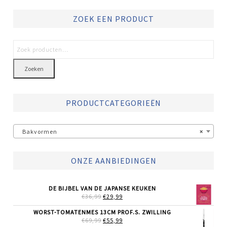
ZOEK EEN PRODUCT
Zoeken
PRODUCTCATEGORIEËN
Bakvormen
×
ONZE AANBIEDINGEN
DE BIJBEL VAN DE JAPANSE KEUKEN
OORSPRONKELIJKE
HUIDIGE
€
36,99
€
29,99
PRIJS
PRIJS
WAS:
IS:
WORST-TOMATENMES 13CM PROF.S. ZWILLING
€36,99.
€29,99.
OORSPRONKELIJKE
HUIDIGE
€
69,99
€
55,99
PRIJS
PRIJS