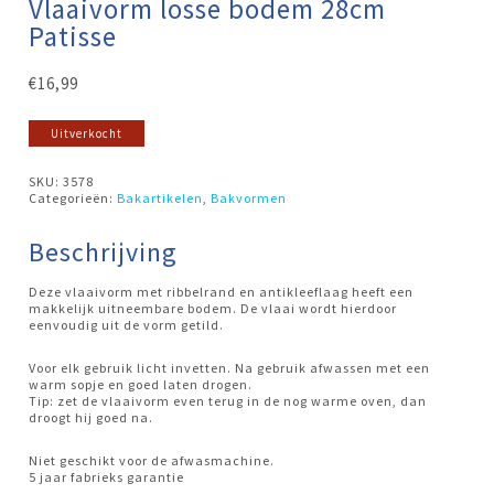
Vlaaivorm losse bodem 28cm
Patisse
€
16,99
Uitverkocht
SKU:
3578
Categorieën:
Bakartikelen
,
Bakvormen
Beschrijving
Deze vlaaivorm met ribbelrand en antikleeflaag heeft een
makkelijk uitneembare bodem. De vlaai wordt hierdoor
eenvoudig uit de vorm getild.
Voor elk gebruik licht invetten. Na gebruik afwassen met een
warm sopje en goed laten drogen.
Tip: zet de vlaaivorm even terug in de nog warme oven, dan
droogt hij goed na.
Niet geschikt voor de afwasmachine.
5 jaar fabrieks garantie