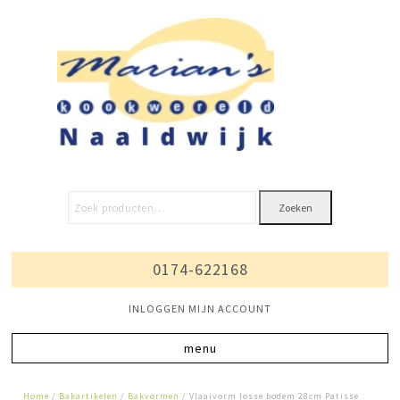
Zoeken
0174-622168
INLOGGEN MIJN ACCOUNT
Home
/
Bakartikelen
/
Bakvormen
/ Vlaaivorm losse bodem 28cm Patisse