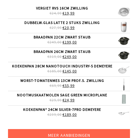
VERGIET RVS 16CM ZWILLING
OORSPRONKELIJKE
HUIDIGE
€
24,99
€
19,99
PRIJS
PRIJS
WAS:
IS:
DUBBELW.GLAS LATTE 2 STUKS ZWILLING
€24,99.
€19,99.
OORSPRONKELIJKE
HUIDIGE
€
27,99
€
20,99
PRIJS
PRIJS
WAS:
IS:
BRAADPAN 22CM ZWART STAUB
€27,99.
€20,99.
OORSPRONKELIJKE
HUIDIGE
€
249,00
€
199,00
PRIJS
PRIJS
WAS:
IS:
BRAADPAN 26CM ZWART STAUB
€249,00.
€199,00.
OORSPRONKELIJKE
HUIDIGE
€
319,00
€
249,00
PRIJS
PRIJS
WAS:
IS:
KOEKENPAN 28CM NANOTOUCH INDUSTRY-5 DEMEYERE
€319,00.
€249,00.
OORSPRONKELIJKE
HUIDIGE
€
185,00
€
145,00
PRIJS
PRIJS
WAS:
IS:
WORST-TOMATENMES 13CM PROF.S. ZWILLING
€185,00.
€145,00.
OORSPRONKELIJKE
HUIDIGE
€
69,99
€
55,99
PRIJS
PRIJS
WAS:
IS:
NOOTMUSKAATMOLEN SAGE GREEN MICROPLANE
€69,99.
€55,99.
OORSPRONKELIJKE
HUIDIGE
€
29,99
€
24,99
PRIJS
PRIJS
WAS:
IS:
KOEKENPAN* 24CM SILVER-7PRO DEMEYERE
€29,99.
€24,99.
OORSPRONKELIJKE
HUIDIGE
€
239,00
€
189,00
PRIJS
PRIJS
WAS:
IS:
€239,00.
€189,00.
MEER AANBIEDINGEN