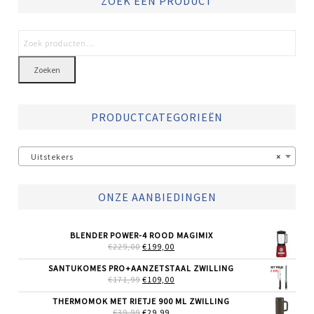
ZOEK EEN PRODUCT
Zoeken
PRODUCTCATEGORIEËN
Uitstekers
×
ONZE AANBIEDINGEN
BLENDER POWER-4 ROOD MAGIMIX
OORSPRONKELIJKE
HUIDIGE
€
229,00
€
199,00
PRIJS
PRIJS
WAS:
IS:
SANTUKOMES PRO+AANZETSTAAL ZWILLING
€229,00.
€199,00.
OORSPRONKELIJKE
HUIDIGE
€
171,99
€
109,00
PRIJS
PRIJS
WAS:
IS:
THERMOMOK MET RIETJE 900 ML ZWILLING
€171,99.
€109,00.
OORSPRONKELIJKE
HUIDIGE
€
39,99
€
29,99