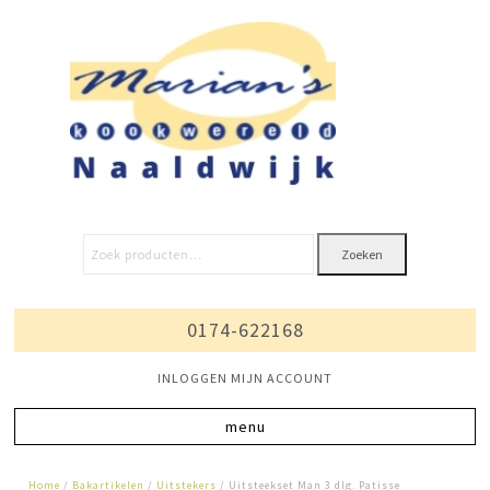
Zoeken
0174-622168
INLOGGEN MIJN ACCOUNT
Home
/
Bakartikelen
/
Uitstekers
/ Uitsteekset Man 3 dlg. Patisse