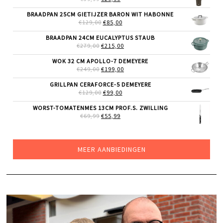
PRIJS
PRIJS
WAS:
IS:
BRAADPAN 25CM GIETIJZER BARON WIT HABONNE
€39,99.
€29,99.
OORSPRONKELIJKE
HUIDIGE
€
129,00
€
85,00
PRIJS
PRIJS
WAS:
IS:
BRAADPAN 24CM EUCALYPTUS STAUB
€129,00.
€85,00.
OORSPRONKELIJKE
HUIDIGE
€
279,00
€
215,00
PRIJS
PRIJS
WAS:
IS:
WOK 32 CM APOLLO-7 DEMEYERE
€279,00.
€215,00.
OORSPRONKELIJKE
HUIDIGE
€
249,00
€
199,00
PRIJS
PRIJS
WAS:
IS:
GRILLPAN CERAFORCE-5 DEMEYERE
€249,00.
€199,00.
OORSPRONKELIJKE
HUIDIGE
€
129,00
€
99,00
PRIJS
PRIJS
WAS:
IS:
WORST-TOMATENMES 13CM PROF.S. ZWILLING
€129,00.
€99,00.
OORSPRONKELIJKE
HUIDIGE
€
69,99
€
55,99
PRIJS
PRIJS
WAS:
IS:
€69,99.
€55,99.
MEER AANBIEDINGEN