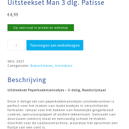
Uitsteekset Man 3 dlg. Patisse
€
4,99
Op voorraad in winkel en webshop
Uitsteekset
Toevoegen aan winkelwagen
Man
3
dlg.
Patisse
SKU:
2017
aantal
Categorieën:
Bakartikelen
,
Uitstekers
Beschrijving
Uitsteekset Peperkoekmannetjes – 3-delig, Roestvrijstaal
Deze 3-delige set van peperkoekmannetjes-uitsteekvormen is
perfect voor het maken van leuke koekjes in verschillende
formaten. Ideaal voor het bakken van feestelijke gingerbread
cookies, speculaaspoppen of andere lekkernijen. Gemaakt van
duurzaam roestvrij staal en eenvoudig schoon te maken.
Geschikt voor de vaatwasmachine, waardoor het opruimen een
fluitje van een cent is.