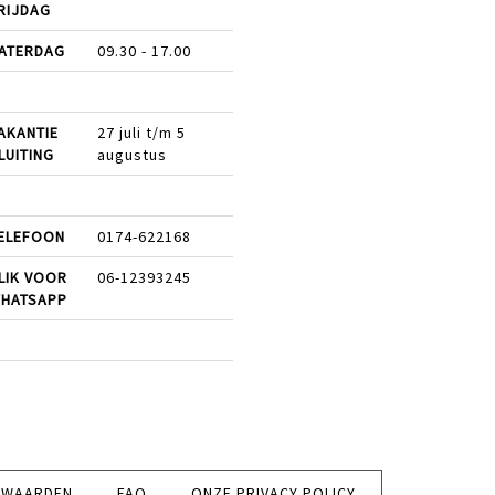
RIJDAG
ATERDAG
09.30 - 17.00
AKANTIE
27 juli t/m 5
LUITING
augustus
ELEFOON
0174-622168
LIK VOOR
06-12393245
HATSAPP
RWAARDEN
FAQ
ONZE PRIVACY POLICY