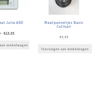
al Julia ADE
Maatpannetjes Basic
Culinair
Oorspronkelijke
Huidige
€
19,99
9
€
9,99
prijs
prijs
was:
is:
aan winkelwagen
€24,99.
€19,99.
Toevoegen aan winkelwagen