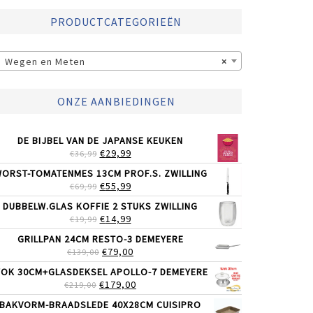
PRODUCTCATEGORIEËN
Wegen en Meten
×
ONZE AANBIEDINGEN
DE BIJBEL VAN DE JAPANSE KEUKEN
OORSPRONKELIJKE
HUIDIGE
€
29,99
€
36,99
PRIJS
PRIJS
ORST-TOMATENMES 13CM PROF.S. ZWILLING
WAS:
IS:
OORSPRONKELIJKE
HUIDIGE
€
55,99
€
69,99
€36,99.
€29,99.
PRIJS
PRIJS
DUBBELW.GLAS KOFFIE 2 STUKS ZWILLING
WAS:
IS:
OORSPRONKELIJKE
HUIDIGE
€
14,99
€
19,99
€69,99.
€55,99.
PRIJS
PRIJS
GRILLPAN 24CM RESTO-3 DEMEYERE
WAS:
IS:
OORSPRONKELIJKE
HUIDIGE
€
79,00
€
139,00
€19,99.
€14,99.
PRIJS
PRIJS
OK 30CM+GLASDEKSEL APOLLO-7 DEMEYERE
WAS:
IS:
OORSPRONKELIJKE
HUIDIGE
€
179,00
€
219,00
€139,00.
€79,00.
PRIJS
PRIJS
BAKVORM-BRAADSLEDE 40X28CM CUISIPRO
WAS:
IS: