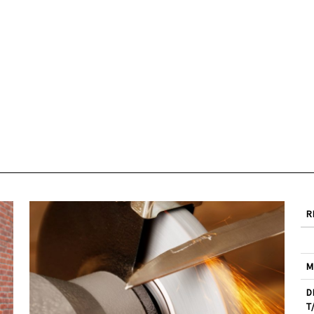
R
M
D
T