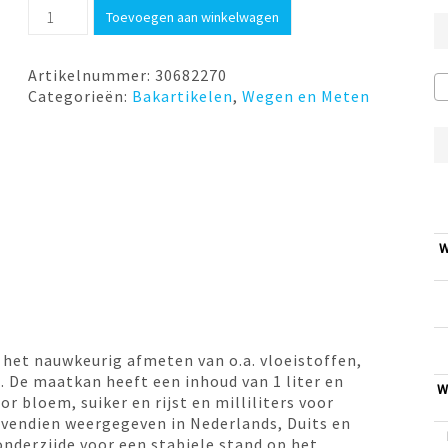
Maatbeker
Toevoegen aan winkelwagen
1
liter
Westmark
Artikelnummer:
30682270
aantal
Categorieën:
Bakartikelen
,
Wegen en Meten
W
het nauwkeurig afmeten van o.a. vloeistoffen,
. De maatkan heeft een inhoud van 1 liter en
W
 bloem, suiker en rijst en milliliters voor
vendien weergegeven in Nederlands, Duits en
onderzijde voor een stabiele stand op het