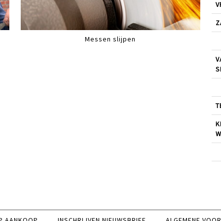
V
Z
Messen slijpen
V
S
T
K
W
P AANKOOP
INSCHRIJVEN NIEUWSBRIEF
ALGEMENE VOO