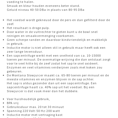
voeding te halen.
Smaak en kleur houden eveneens beter stand.
Geluid niveau 40-50 DBa in plaats van 80-95 DBa
Het voedsel wordt gekneusd door de pers en dan gefilterd door de
zeef.
Het resultaat is droge pulp.
Door water in de vultrechter te gieten kunt u de bowl snel
reinigen en smaakvermenging voorkomen.
Geen scherpe randen en daardoor kindvriendelijk en makkelijk
in gebruik.
Inductie motor is niet alleen stil in gebruik maar heeft ook een
zeer lange levensduur.
Een sapcentrifuge werkt met een snelheid van ca. 10-15000
toeren per minuut. De overmatige wrijving die dan ontstaat zorgt
voor te veel hitte bij de zeef zodat het sap te snel oxideert.
Enzymen en veel vitamines verdwijnen zoals met koken zou
gebeuren.
De Montana Slowjuicer maakt ca. 65-80 toeren per minuut en de
meeste vitamines en enzymen blijven in de sap achter.
Het sap is aldus gezonder dan uit een sapcentrifuge. Een
sapcentrifuge haalt ca. 40% sap uit het voedsel. Bij een
Slowjuicer is dat vaak meer dan het dubbele.
Voor huishoudelijk gebruik,
BPA vrij
Gebruiksduur max. 20 tot 30 minuut
Spanning 220 Volt-50 Hz-200 watt
Inductie motor met vertraging kast