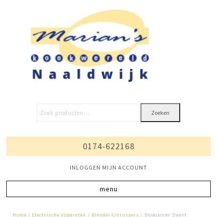
Zoeken
0174-622168
INLOGGEN MIJN ACCOUNT
Home
/
Electrische apparaten
/
Blender-Citruspers
/ Slowjuicer Zwart