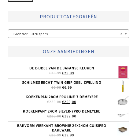
PRODUCTCATEGORIEËN
Blender-Citruspers
×
ONZE AANBIEDINGEN
DE BIJBEL VAN DE JAPANSE KEUKEN
OORSPRONKELIJKE
HUIDIGE
€
36,99
€
29,99
PRIJS
PRIJS
WAS:
IS:
SCHILMES RECHT TWIN GRIP GEEL ZWILLING
€36,99.
€29,99.
OORSPRONKELIJKE
HUIDIGE
€
9,99
€
6,99
PRIJS
PRIJS
WAS:
IS:
KOEKENPAN 28CM PROLINE-7 DEMEYERE
€9,99.
€6,99.
OORSPRONKELIJKE
HUIDIGE
€
259,00
€
209,00
PRIJS
PRIJS
WAS:
IS:
KOEKENPAN* 24CM SILVER-7PRO DEMEYERE
€259,00.
€209,00.
OORSPRONKELIJKE
HUIDIGE
€
239,00
€
189,00
PRIJS
PRIJS
WAS:
IS:
BAKVORM VIERKANT BROWNIE 24X24CM CUISIPRO
€239,00.
€189,00.
BAKEWARE
OORSPRONKELIJKE
HUIDIGE
€
23,99
€
19,99