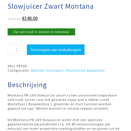
Slowjuicer Zwart Montana
Oorspronkelijke
Huidige
€
149,00
€
229,00
prijs
prijs
was:
is:
Op voorraad in winkel en webshop
€229,00.
€149,00.
Slowjuicer
Toevoegen aan winkelwagen
Zwart
Montana
aantal
SKU:
PR169
Categorieën:
Blender-Citruspers
,
Electrische apparaten
Beschrijving
Montana PR-169 Slowjuicer zwart is een universeel toepasbare
verticale Juicer voor het gezonde sapje wat u lekker vindt.
Worteltjes ( Bospeentjes ), groenten en fruit kunnen worden
geperst tot sap. (Winter wortels in smalle reepjes snijden)
De Montana PR-169 Slowjuicer werkt met een speciale
gepatenteerde persmethode (ca. 65-80 omwentelingen per
minuut) om meer essentiële voedingsstoffen en enzymen uit de