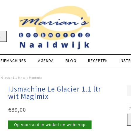
n
FFIEMACHINES
AGENDA
BLOG
RECEPTEN
INSTR
 Glacier 1.1 ltr wit Magimix
IJsmachine Le Glacier 1.1 ltr
wit Magimix
€
89,00
Op voorraad in winkel en webshop