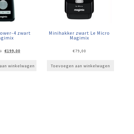
Power-4 zwart
Minihakker zwart Le Micro
gimix
Magimix
Oorspronkelijke
Huidige
€
199,00
€
79,00
0
prijs
prijs
was:
is:
aan winkelwagen
Toevoegen aan winkelwagen
€229,00.
€199,00.