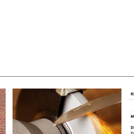
R
M
D
T