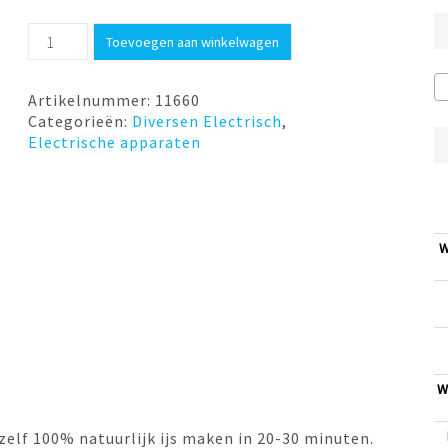
IJsmachine
Toevoegen aan winkelwagen
Le
Glacier
1.1
Artikelnummer:
11660
ltr
Categorieën:
Diversen Electrisch
,
wit
Electrische apparaten
Magimix
aantal
W
W
zelf 100% natuurlijk ijs maken in 20-30 minuten.