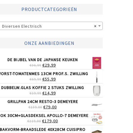
PRODUCTCATEGORIEËN
Diversen Electrisch
×
ONZE AANBIEDINGEN
DE BIJBEL VAN DE JAPANSE KEUKEN
OORSPRONKELIJKE
HUIDIGE
€
29,99
€
36,99
PRIJS
PRIJS
ORST-TOMATENMES 13CM PROF.S. ZWILLING
WAS:
IS:
OORSPRONKELIJKE
HUIDIGE
€
55,99
€
69,99
€36,99.
€29,99.
PRIJS
PRIJS
DUBBELW.GLAS KOFFIE 2 STUKS ZWILLING
WAS:
IS:
OORSPRONKELIJKE
HUIDIGE
€
14,99
€
19,99
€69,99.
€55,99.
PRIJS
PRIJS
GRILLPAN 24CM RESTO-3 DEMEYERE
WAS:
IS:
OORSPRONKELIJKE
HUIDIGE
€
79,00
€
139,00
€19,99.
€14,99.
PRIJS
PRIJS
OK 30CM+GLASDEKSEL APOLLO-7 DEMEYERE
WAS:
IS:
OORSPRONKELIJKE
HUIDIGE
€
179,00
€
219,00
€139,00.
€79,00.
PRIJS
PRIJS
BAKVORM-BRAADSLEDE 40X28CM CUISIPRO
WAS:
IS: