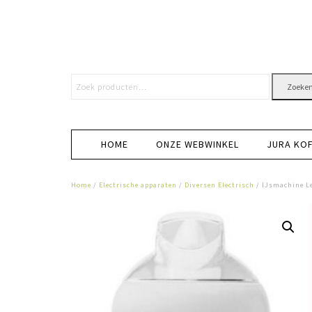
Zoeke
HOME
ONZE WEBWINKEL
JURA KO
Home
/
Electrische apparaten
/
Diversen Electrisch
/ IJsmachine Le