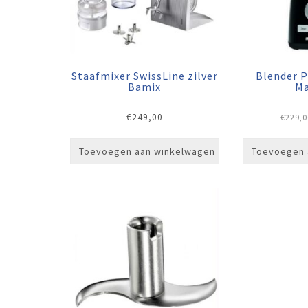
Staafmixer SwissLine zilver
Blender 
Bamix
Ma
€
249,00
€
229,0
Toevoegen aan winkelwagen
Toevoegen 