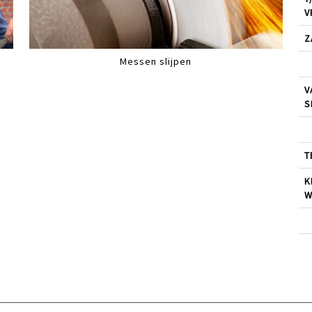
V
Z
Messen slijpen
V
S
T
K
W