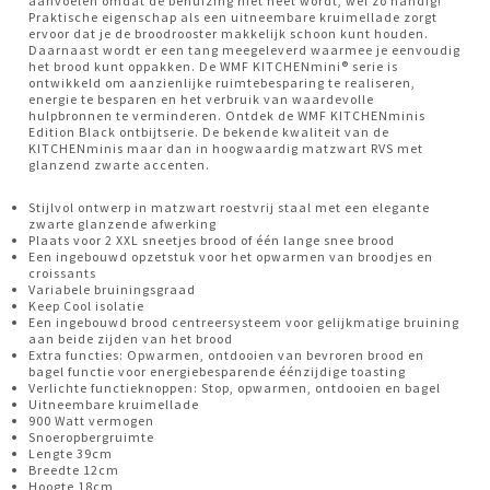
aanvoelen omdat de behuizing niet heet wordt, wel zo handig!
Praktische eigenschap als een uitneembare kruimellade zorgt
ervoor dat je de broodrooster makkelijk schoon kunt houden.
Daarnaast wordt er een tang meegeleverd waarmee je eenvoudig
het brood kunt oppakken. De WMF KITCHENmini® serie is
ontwikkeld om aanzienlijke ruimtebesparing te realiseren,
energie te besparen en het verbruik van waardevolle
hulpbronnen te verminderen. Ontdek de WMF KITCHENminis
Edition Black ontbijtserie. De bekende kwaliteit van de
KITCHENminis maar dan in hoogwaardig matzwart RVS met
glanzend zwarte accenten.
Stijlvol ontwerp in matzwart roestvrij staal met een elegante
zwarte glanzende afwerking
Plaats voor 2 XXL sneetjes brood of één lange snee brood
Een ingebouwd opzetstuk voor het opwarmen van broodjes en
croissants
Variabele bruiningsgraad
Keep Cool isolatie
Een ingebouwd brood centreersysteem voor gelijkmatige bruining
aan beide zijden van het brood
Extra functies: Opwarmen, ontdooien van bevroren brood en
bagel functie voor energiebesparende éénzijdige toasting
Verlichte functieknoppen: Stop, opwarmen, ontdooien en bagel
Uitneembare kruimellade
900 Watt vermogen
Snoeropbergruimte
Lengte 39cm
Breedte 12cm
Hoogte 18cm