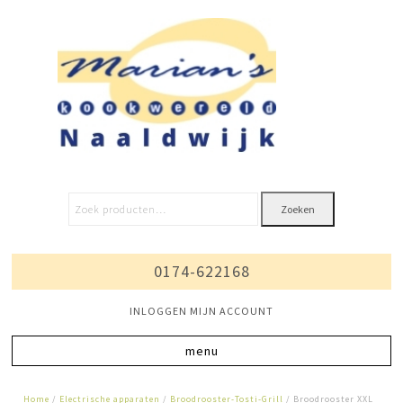
Zoeken
0174-622168
INLOGGEN MIJN ACCOUNT
Home
/
Electrische apparaten
/
Broodrooster-Tosti-Grill
/ Broodrooster XXL