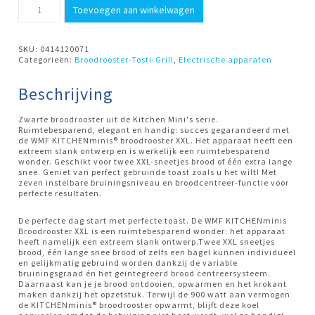
Broodrooster
Toevoegen aan winkelwagen
XXL
zwart
Kitchen
Minis
SKU:
0414120071
WMF
Categorieën:
Broodrooster-Tosti-Grill
,
Electrische apparaten
aantal
Beschrijving
Zwarte broodrooster uit de Kitchen Mini's serie.
Ruimtebesparend, elegant en handig: succes gegarandeerd met
de WMF KITCHENminis® broodrooster XXL. Het apparaat heeft een
extreem slank ontwerp en is werkelijk een ruimtebesparend
wonder. Geschikt voor twee XXL-sneetjes brood of één extra lange
snee. Geniet van perfect gebruinde toast zoals u het wilt! Met
zeven instelbare bruiningsniveau en broodcentreer-functie voor
perfecte resultaten.
De perfecte dag start met perfecte toast. De WMF KITCHENminis
Broodrooster XXL is een ruimtebesparend wonder: het apparaat
heeft namelijk een extreem slank ontwerp.Twee XXL sneetjes
brood, één lange snee brood of zelfs een bagel kunnen individueel
en gelijkmatig gebruind worden dankzij de variable
bruiningsgraad én het geïntegreerd brood centreersysteem.
Daarnaast kan je je brood ontdooien, opwarmen en het krokant
maken dankzij het opzetstuk. Terwijl de 900 watt aan vermogen
de KITCHENminis® broodrooster opwarmt, blijft deze koel