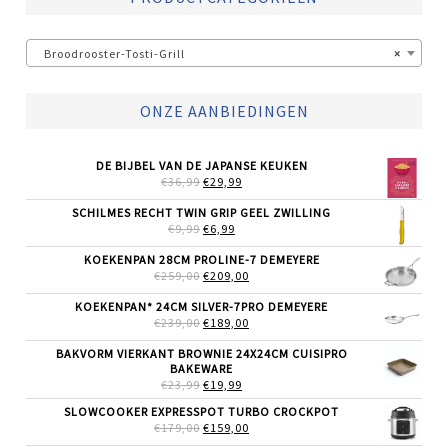
Broodrooster-Tosti-Grill
×
ONZE AANBIEDINGEN
DE BIJBEL VAN DE JAPANSE KEUKEN
OORSPRONKELIJKE
HUIDIGE
€
36,99
€
29,99
PRIJS
PRIJS
WAS:
IS:
SCHILMES RECHT TWIN GRIP GEEL ZWILLING
€36,99.
€29,99.
OORSPRONKELIJKE
HUIDIGE
€
9,99
€
6,99
PRIJS
PRIJS
WAS:
IS:
KOEKENPAN 28CM PROLINE-7 DEMEYERE
€9,99.
€6,99.
OORSPRONKELIJKE
HUIDIGE
€
259,00
€
209,00
PRIJS
PRIJS
WAS:
IS:
KOEKENPAN* 24CM SILVER-7PRO DEMEYERE
€259,00.
€209,00.
OORSPRONKELIJKE
HUIDIGE
€
239,00
€
189,00
PRIJS
PRIJS
WAS:
IS:
BAKVORM VIERKANT BROWNIE 24X24CM CUISIPRO
€239,00.
€189,00.
BAKEWARE
OORSPRONKELIJKE
HUIDIGE
€
23,99
€
19,99
PRIJS
PRIJS
SLOWCOOKER EXPRESSPOT TURBO CROCKPOT
WAS:
IS:
OORSPRONKELIJKE
HUIDIGE
€
179,00
€23,99.
€
159,00
€19,99.
PRIJS
PRIJS