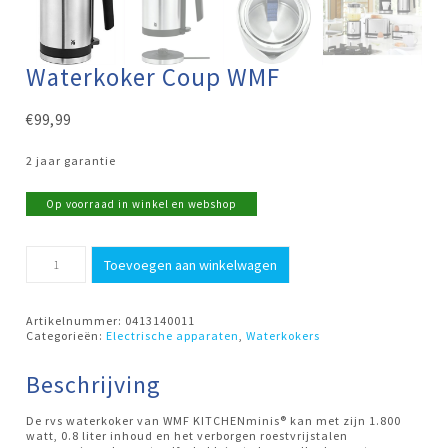
Waterkoker Coup WMF
€
99,99
2 jaar garantie
Op voorraad in winkel en webshop
Waterkoker
Toevoegen aan winkelwagen
Coup
WMF
aantal
Artikelnummer:
0413140011
Categorieën:
Electrische apparaten
,
Waterkokers
Beschrijving
De rvs waterkoker van WMF KITCHENminis® kan met zijn 1.800
watt, 0.8 liter inhoud en het verborgen roestvrijstalen