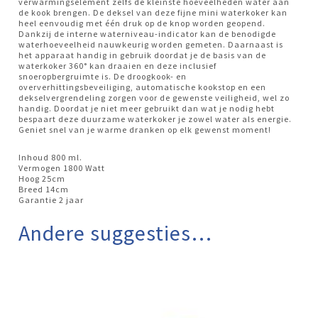
verwarmingselement zelfs de kleinste hoeveelheden water aan
de kook brengen. De deksel van deze fijne mini waterkoker kan
heel eenvoudig met één druk op de knop worden geopend.
Dankzij de interne waterniveau-indicator kan de benodigde
waterhoeveelheid nauwkeurig worden gemeten. Daarnaast is
het apparaat handig in gebruik doordat je de basis van de
waterkoker 360° kan draaien en deze inclusief
snoeropbergruimte is. De droogkook- en
oververhittingsbeveiliging, automatische kookstop en een
dekselvergrendeling zorgen voor de gewenste veiligheid, wel zo
handig. Doordat je niet meer gebruikt dan wat je nodig hebt
bespaart deze duurzame waterkoker je zowel water als energie.
Geniet snel van je warme dranken op elk gewenst moment!
Inhoud 800 ml.
Vermogen 1800 Watt
Hoog 25cm
Breed 14cm
Garantie 2 jaar
Andere suggesties…