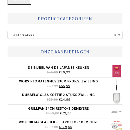
PRODUCTCATEGORIEËN
Waterkokers
×
ONZE AANBIEDINGEN
DE BIJBEL VAN DE JAPANSE KEUKEN
OORSPRONKELIJKE
HUIDIGE
€
36,99
€
29,99
PRIJS
PRIJS
WAS:
IS:
WORST-TOMATENMES 13CM PROF.S. ZWILLING
€36,99.
€29,99.
OORSPRONKELIJKE
HUIDIGE
€
69,99
€
55,99
PRIJS
PRIJS
WAS:
IS:
DUBBELW.GLAS KOFFIE 2 STUKS ZWILLING
€69,99.
€55,99.
OORSPRONKELIJKE
HUIDIGE
€
19,99
€
14,99
PRIJS
PRIJS
WAS:
IS:
GRILLPAN 24CM RESTO-3 DEMEYERE
€19,99.
€14,99.
OORSPRONKELIJKE
HUIDIGE
€
139,00
€
79,00
PRIJS
PRIJS
WAS:
IS:
WOK 30CM+GLASDEKSEL APOLLO-7 DEMEYERE
€139,00.
€79,00.
OORSPRONKELIJKE
HUIDIGE
€
219,00
€
179,00