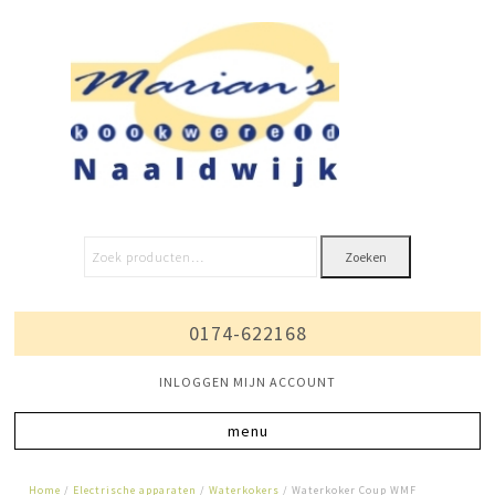
Zoeken
0174-622168
INLOGGEN MIJN ACCOUNT
Home
/
Electrische apparaten
/
Waterkokers
/ Waterkoker Coup WMF