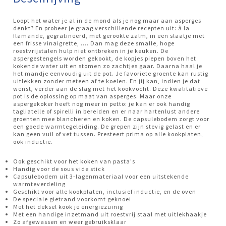
Loopt het water je al in de mond als je nog maar aan asperges
denkt? En probeer je graag verschillende recepten uit: à la
flamande, gegratineerd, met gerookte zalm, in een slaatje met
een frisse vinaigrette, …. Dan mag deze smalle, hoge
roestvrijstalen hulp niet ontbreken in je keuken. De
aspergestengels worden gekookt, de kopjes piepen boven het
kokende water uit en stomen zo zachtjes gaar. Daarna haal je
het mandje eenvoudig uit de pot. Je favoriete groente kan rustig
uitlekken zonder meteen af te koelen. En jij kan, indien je dat
wenst, verder aan de slag met het kookvocht. Deze kwalitatieve
pot is de oplossing op maat van asperges. Maar onze
aspergekoker heeft nog meer in petto: je kan er ook handig
tagliatelle of spirelli in bereiden en er naar hartenlust andere
groenten mee blancheren en koken. De capsulebodem zorgt voor
een goede warmtegeleiding. De grepen zijn stevig gelast en er
kan geen vuil of vet tussen. Presteert prima op alle kookplaten,
ook inductie.
Ook geschikt voor het koken van pasta's
Handig voor de sous vide stick
Capsulebodem uit 3-lagenmateriaal voor een uitstekende
warmteverdeling
Geschikt voor alle kookplaten, inclusief inductie, en de oven
De speciale gietrand voorkomt geknoei
Met het deksel kook je energiezuinig
Met een handige inzetmand uit roestvrij staal met uitlekhaakje
Zo afgewassen en weer gebruiksklaar