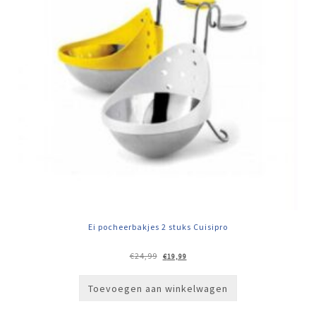
Ei pocheerbakjes 2 stuks Cuisipro
Oorspronkelijke
Huidige
€
24,99
€
19,99
prijs
prijs
was:
is:
€24,99.
€19,99.
Toevoegen aan winkelwagen