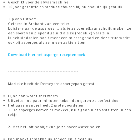
Geschikt voor de afwasmachine
10 jaar garantie op productiefouten bij huishoudelijk gebruik
Tip van Esther:
Geleerd in Brabant van een teler:
Luister naar de asperges…. als je ze over elkaar schuift maken ze
een soort van piepend geluid als ze (redelijk) vers zijn.
Ik heb sindsdien nooit meer een misser gehad en deze truc werkt
ook bij asperges als ze in een zakje zitten.
Download hier het asperge-receptenboek
-------------------------------------------------------------------------------
---------------------------------------------
Marieke heeft de Demeyere aspergepan getest:
Fijne pan wordt snel warm
Uitzetten na paar minuten koken dan garen ze perfect door.
Het gaasmandje heeft 2 grote voordelen:
1. De asperges komen er makkelijk uit gaan niet vastzitten in een
rekje
2. Met het loft haakje kun je ze bovenwater halen.
Pan maakt gemakkelijk schoon en is degelijk