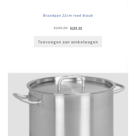
Braadpan 22cm rood Staub
Oorspronkelijke
Huidige
€
249,00
€
199,00
prijs
prijs
was:
is:
€249,00.
€199,00.
Toevoegen aan winkelwagen