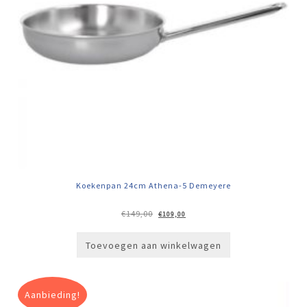
Koekenpan 24cm Athena-5 Demeyere
Oorspronkelijke
Huidige
€
149,00
€
109,00
prijs
prijs
was:
is:
€149,00.
€109,00.
Toevoegen aan winkelwagen
Aanbieding!