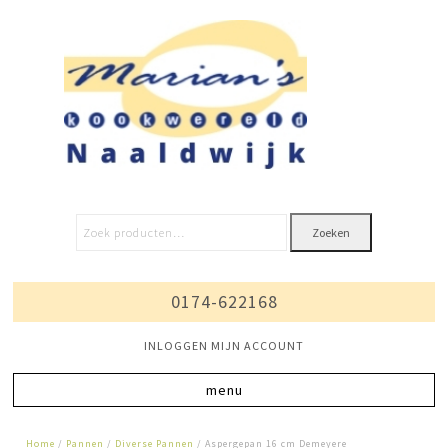
Zoeken
0174-622168
INLOGGEN MIJN ACCOUNT
Home
/
Pannen
/
Diverse Pannen
/ Aspergepan 16 cm Demeyere