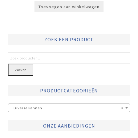
€349,00.
€269,00.
Toevoegen aan winkelwagen
ZOEK EEN PRODUCT
Zoeken
PRODUCTCATEGORIEËN
Diverse Pannen
×
ONZE AANBIEDINGEN