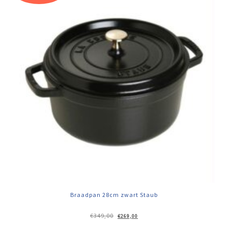
Braadpan 28cm zwart Staub
Oorspronkelijke
Huidige
€
349,00
€
269,00
prijs
prijs
was:
is: