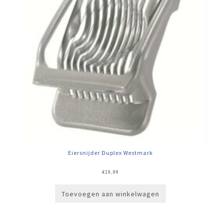
Eiersnijder Duplex Westmark
€
19,99
Toevoegen aan winkelwagen