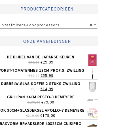
PRODUCTCATEGORIEËN
Staafmixers-Foodprocessors
×
ONZE AANBIEDINGEN
DE BIJBEL VAN DE JAPANSE KEUKEN
OORSPRONKELIJKE
HUIDIGE
€
29,99
€
36,99
PRIJS
PRIJS
ORST-TOMATENMES 13CM PROF.S. ZWILLING
WAS:
IS:
OORSPRONKELIJKE
HUIDIGE
€
55,99
€
69,99
€36,99.
€29,99.
PRIJS
PRIJS
DUBBELW.GLAS KOFFIE 2 STUKS ZWILLING
WAS:
IS:
OORSPRONKELIJKE
HUIDIGE
€
14,99
€
19,99
€69,99.
€55,99.
PRIJS
PRIJS
GRILLPAN 24CM RESTO-3 DEMEYERE
WAS:
IS:
OORSPRONKELIJKE
HUIDIGE
€
79,00
€
139,00
€19,99.
€14,99.
PRIJS
PRIJS
OK 30CM+GLASDEKSEL APOLLO-7 DEMEYERE
WAS:
IS:
OORSPRONKELIJKE
HUIDIGE
€
179,00
€
219,00
€139,00.
€79,00.
PRIJS
PRIJS
BAKVORM-BRAADSLEDE 40X28CM CUISIPRO
WAS:
IS: