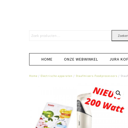
Zoeke
HOME
ONZE WEBWINKEL
JURA KO
Home
/
Electrische apparaten
/
Staafmixers-Foodprocessors
/ Staa