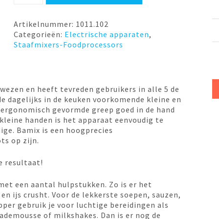
TO-
GO
200
Artikelnummer:
1011.102
Watt
Categorieën:
Electrische apparaten
,
Creme
Staafmixers-Foodprocessors
Bamix
aantal
ezen en heeft tevreden gebruikers in alle 5 de
de dagelijks in de keuken voorkomende kleine en
de ergonomisch gevormde greep goed in de hand
 kleine handen is het apparaat eenvoudig te
dige. Bamix is een hoogprecies
ts op zijn.
e resultaat!
et een aantal hulpstukken. Zo is er het
en ijs crusht. Voor de lekkerste soepen, sauzen,
er gebruik je voor luchtige bereidingen als
ademousse of milkshakes. Dan is er nog de