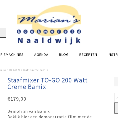
n
FFIEMACHINES
AGENDA
BLOG
RECEPTEN
INSTR
fmixer TO-GO 200 Watt Creme Bamix
Staafmixer TO-GO 200 Watt
Creme Bamix
€
179,00
Demofilm van Bamix
Bekijk hier een demonstratie film met de