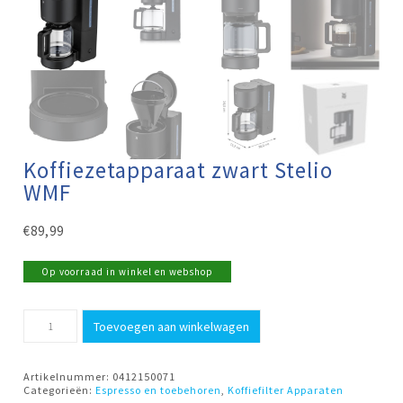
Koffiezetapparaat zwart Stelio
WMF
€
89,99
Op voorraad in winkel en webshop
Koffiezetapparaat
Toevoegen aan winkelwagen
zwart
Stelio
WMF
aantal
Artikelnummer:
0412150071
Categorieën:
Espresso en toebehoren
,
Koffiefilter Apparaten