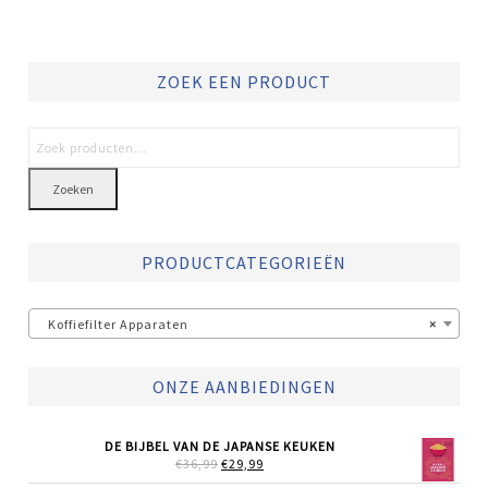
ZOEK EEN PRODUCT
Zoeken
PRODUCTCATEGORIEËN
Koffiefilter Apparaten
×
ONZE AANBIEDINGEN
DE BIJBEL VAN DE JAPANSE KEUKEN
OORSPRONKELIJKE
HUIDIGE
€
36,99
€
29,99
PRIJS
PRIJS