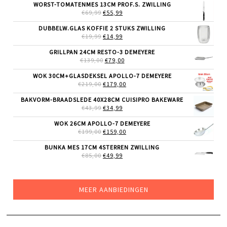
WAS:
IS:
WORST-TOMATENMES 13CM PROF.S. ZWILLING
€36,99.
€29,99.
OORSPRONKELIJKE
HUIDIGE
€
69,99
€
55,99
PRIJS
PRIJS
WAS:
IS:
DUBBELW.GLAS KOFFIE 2 STUKS ZWILLING
€69,99.
€55,99.
OORSPRONKELIJKE
HUIDIGE
€
19,99
€
14,99
PRIJS
PRIJS
WAS:
IS:
GRILLPAN 24CM RESTO-3 DEMEYERE
€19,99.
€14,99.
OORSPRONKELIJKE
HUIDIGE
€
139,00
€
79,00
PRIJS
PRIJS
WAS:
IS:
WOK 30CM+GLASDEKSEL APOLLO-7 DEMEYERE
€139,00.
€79,00.
OORSPRONKELIJKE
HUIDIGE
€
219,00
€
179,00
PRIJS
PRIJS
WAS:
IS:
BAKVORM-BRAADSLEDE 40X28CM CUISIPRO BAKEWARE
€219,00.
€179,00.
OORSPRONKELIJKE
HUIDIGE
€
43,99
€
34,99
PRIJS
PRIJS
WAS:
IS:
WOK 26CM APOLLO-7 DEMEYERE
€43,99.
€34,99.
OORSPRONKELIJKE
HUIDIGE
€
199,00
€
159,00
PRIJS
PRIJS
WAS:
IS:
BUNKA MES 17CM 4STERREN ZWILLING
€199,00.
€159,00.
OORSPRONKELIJKE
HUIDIGE
€
85,00
€
49,99
PRIJS
PRIJS
WAS:
IS:
€85,00.
€49,99.
MEER AANBIEDINGEN