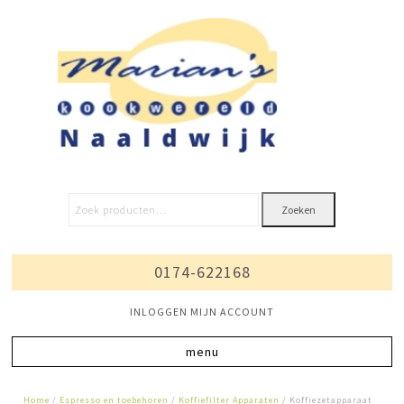
Zoeken
0174-622168
INLOGGEN MIJN ACCOUNT
Home
/
Espresso en toebehoren
/
Koffiefilter Apparaten
/ Koffiezetapparaat