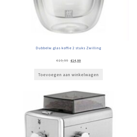
Dubbelw.glas koffie 2 stuks Zwilling
Oorspronkelijke
Huidige
€
19,99
€
14,99
prijs
prijs
was:
is:
€19,99.
€14,99.
Toevoegen aan winkelwagen