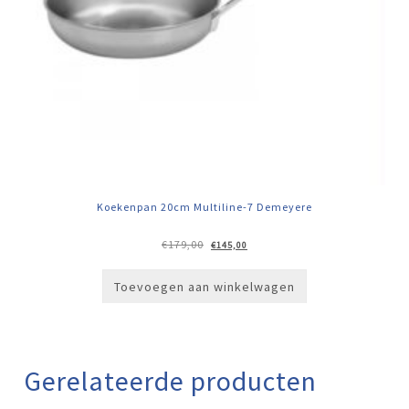
Koekenpan 20cm Multiline-7 Demeyere
Oorspronkelijke
Huidige
€
179,00
€
145,00
prijs
prijs
was:
is:
€179,00.
€145,00.
Toevoegen aan winkelwagen
Gerelateerde producten