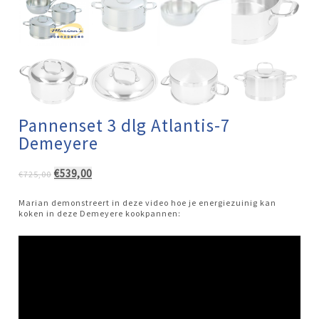
Pannenset 3 dlg Atlantis-7
Demeyere
Oorspronkelijke
Huidige
€
539,00
€
725,00
prijs
prijs
was:
is:
Marian demonstreert in deze video hoe je energiezuinig kan
€725,00.
€539,00.
koken in deze Demeyere kookpannen: