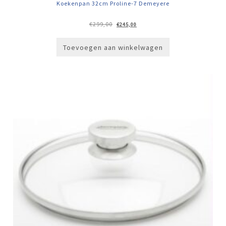
Koekenpan 32cm Proline-7 Demeyere
Oorspronkelijke
Huidige
€
299,00
€
245,00
prijs
prijs
was:
is:
€299,00.
€245,00.
Toevoegen aan winkelwagen