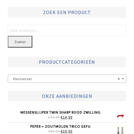
ZOEK EEN PRODUCT
Zoeken
PRODUCTCATEGORIEËN
Pannenset
×
ONZE AANBIEDINGEN
MESSENSLIJPER TWIN SHARP ROOD ZWILLING
OORSPRONKELIJKE
HUIDIGE
€
19,99
€
14,99
PRIJS
PRIJS
WAS:
IS:
PEPER + ZOUTMOLEN TRICO GEFU
€19,99.
€14,99.
OORSPRONKELIJKE
HUIDIGE
€
49,99
€
39,99