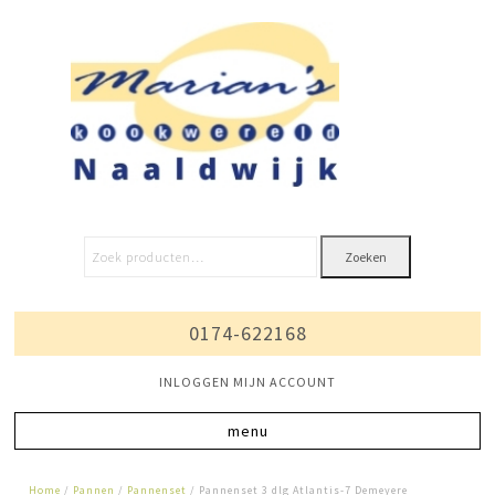
Zoeken
0174-622168
INLOGGEN MIJN ACCOUNT
Home
/
Pannen
/
Pannenset
/ Pannenset 3 dlg Atlantis-7 Demeyere