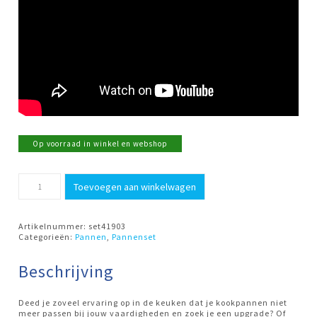
Op voorraad in winkel en webshop
Pannenset
Toevoegen aan winkelwagen
3
dlg
Atlantis-
7
Artikelnummer:
set41903
Demeyere
Categorieën:
Pannen
,
Pannenset
aantal
Beschrijving
Deed je zoveel ervaring op in de keuken dat je kookpannen niet
meer passen bij jouw vaardigheden en zoek je een upgrade? Of