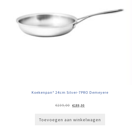
Koekenpan* 24cm Silver-7PRO Demeyere
Oorspronkelijke
Huidige
€
239,00
€
189,00
prijs
prijs
was:
is:
€239,00.
€189,00.
Toevoegen aan winkelwagen