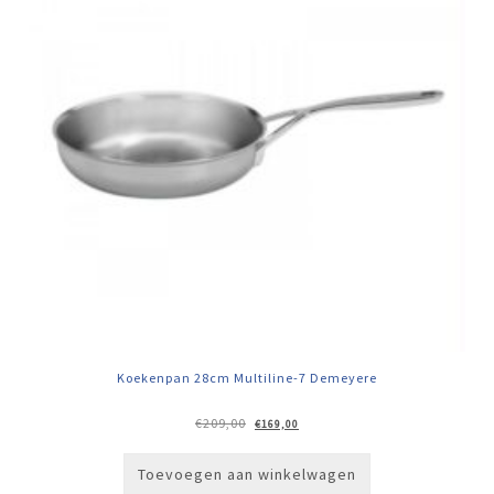
Koekenpan 28cm Multiline-7 Demeyere
Oorspronkelijke
Huidige
€
209,00
€
169,00
prijs
prijs
was:
is:
€209,00.
€169,00.
Toevoegen aan winkelwagen