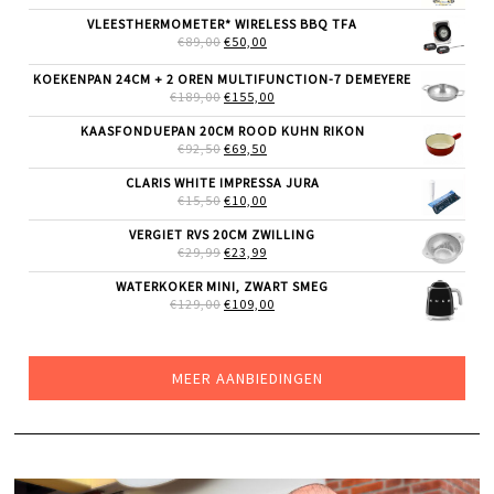
PRIJS
PRIJS
WAS:
IS:
VLEESTHERMOMETER* WIRELESS BBQ TFA
€49,99.
€39,99.
OORSPRONKELIJKE
HUIDIGE
€
89,00
€
50,00
PRIJS
PRIJS
WAS:
IS:
KOEKENPAN 24CM + 2 OREN MULTIFUNCTION-7 DEMEYERE
€89,00.
€50,00.
OORSPRONKELIJKE
HUIDIGE
€
189,00
€
155,00
PRIJS
PRIJS
WAS:
IS:
KAASFONDUEPAN 20CM ROOD KUHN RIKON
€189,00.
€155,00.
OORSPRONKELIJKE
HUIDIGE
€
92,50
€
69,50
PRIJS
PRIJS
WAS:
IS:
CLARIS WHITE IMPRESSA JURA
€92,50.
€69,50.
OORSPRONKELIJKE
HUIDIGE
€
15,50
€
10,00
PRIJS
PRIJS
WAS:
IS:
VERGIET RVS 20CM ZWILLING
€15,50.
€10,00.
OORSPRONKELIJKE
HUIDIGE
€
29,99
€
23,99
PRIJS
PRIJS
WAS:
IS:
WATERKOKER MINI, ZWART SMEG
€29,99.
€23,99.
OORSPRONKELIJKE
HUIDIGE
€
129,00
€
109,00
PRIJS
PRIJS
WAS:
IS:
€129,00.
€109,00.
MEER AANBIEDINGEN