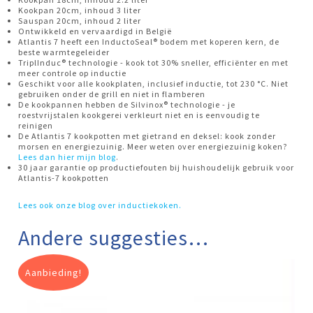
Kookpan 20cm, inhoud 3 liter
Sauspan 20cm, inhoud 2 liter
Ontwikkeld en vervaardigd in België
Atlantis 7 heeft een InductoSeal® bodem met koperen kern, de
beste warmtegeleider
TriplInduc® technologie - kook tot 30% sneller, efficiënter en met
meer controle op inductie
Geschikt voor alle kookplaten, inclusief inductie, tot 230 °C. Niet
gebruiken onder de grill en niet in flamberen
De kookpannen hebben de Silvinox® technologie - je
roestvrijstalen kookgerei verkleurt niet en is eenvoudig te
reinigen
De Atlantis 7 kookpotten met gietrand en deksel: kook zonder
morsen en energiezuinig. Meer weten over energiezuinig koken?
Lees dan hier mijn blog
.
30 jaar garantie op productiefouten bij huishoudelijk gebruik voor
Atlantis-7 kookpotten
Lees ook onze blog over inductiekoken.
Andere suggesties…
Aanbieding!