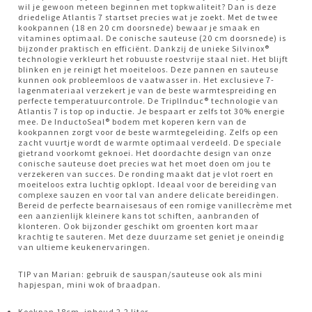
wil je gewoon meteen beginnen met topkwaliteit? Dan is deze
driedelige Atlantis 7 startset precies wat je zoekt. Met de twee
kookpannen (18 en 20 cm doorsnede) bewaar je smaak en
vitamines optimaal. De conische sauteuse (20 cm doorsnede) is
bijzonder praktisch en efficiënt. Dankzij de unieke Silvinox®
technologie verkleurt het robuuste roestvrije staal niet. Het blijft
blinken en je reinigt het moeiteloos. Deze pannen en sauteuse
kunnen ook probleemloos de vaatwasser in. Het exclusieve 7-
lagenmateriaal verzekert je van de beste warmtespreiding en
perfecte temperatuurcontrole. De TriplInduc® technologie van
Atlantis 7 is top op inductie. Je bespaart er zelfs tot 30% energie
mee. De InductoSeal® bodem met koperen kern van de
kookpannen zorgt voor de beste warmtegeleiding. Zelfs op een
zacht vuurtje wordt de warmte optimaal verdeeld. De speciale
gietrand voorkomt geknoei. Het doordachte design van onze
conische sauteuse doet precies wat het moet doen om jou te
verzekeren van succes. De ronding maakt dat je vlot roert en
moeiteloos extra luchtig opklopt. Ideaal voor de bereiding van
complexe sauzen en voor tal van andere delicate bereidingen.
Bereid de perfecte bearnaisesaus of een romige vanillecrème met
een aanzienlijk kleinere kans tot schiften, aanbranden of
klonteren. Ook bijzonder geschikt om groenten kort maar
krachtig te sauteren. Met deze duurzame set geniet je oneindig
van ultieme keukenervaringen.
TIP van Marian: gebruik de sauspan/sauteuse ook als mini
hapjespan, mini wok of braadpan.
Kookpan 18cm, inhoud 2.2 liter