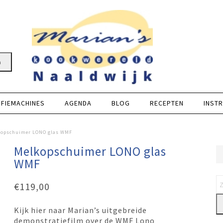
n
FFIEMACHINES
AGENDA
BLOG
RECEPTEN
INSTR
kopschuimer LONO glas WMF
Melkopschuimer LONO glas
WMF
€
119,00
Kijk hier naar Marian’s uitgebreide
demonstratiefilm over de WMF Lono