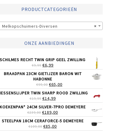
PRODUCTCATEGORIEËN
Melkopschuimers-Diversen
×
ONZE AANBIEDINGEN
SCHILMES RECHT TWIN GRIP GEEL ZWILLING
OORSPRONKELIJKE
HUIDIGE
€
6,99
€
9,99
PRIJS
PRIJS
BRAADPAN 23CM GIETIJZER BARON WIT
WAS:
IS:
HABONNE
€9,99.
€6,99.
OORSPRONKELIJKE
HUIDIGE
€
65,00
€
99,00
PRIJS
PRIJS
ESSENSLIJPER TWIN SHARP ROOD ZWILLING
WAS:
IS:
OORSPRONKELIJKE
HUIDIGE
€
14,99
€
19,99
€99,00.
€65,00.
PRIJS
PRIJS
KOEKENPAN* 24CM SILVER-7PRO DEMEYERE
WAS:
IS:
OORSPRONKELIJKE
HUIDIGE
€
189,00
€
239,00
€19,99.
€14,99.
PRIJS
PRIJS
STEELPAN 18CM CERAFORCE-5 DEMEYERE
WAS:
IS:
OORSPRONKELIJKE
HUIDIGE
€
85,00
€
109,00
€239,00.
€189,00.
PRIJS
PRIJS