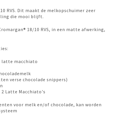
10 RVS. Dit maakt de melkopschuimer zeer
ing die mooi blijft.
Cromargan® 18/10 RVS, in een matte afwerking,
ies:
 latte macchiato
chocolademelk
en verse chocolade snippers)
en
 2 Latte Macchiato's
enten voor melk en/of chocolade, kan worden
systeem