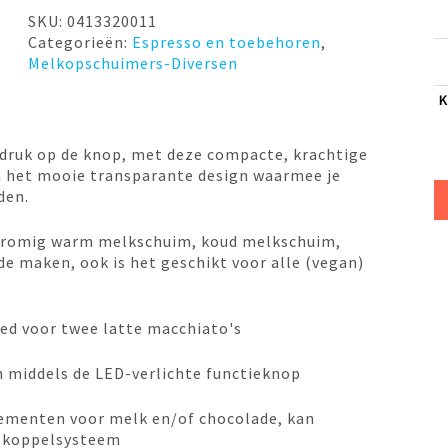
SKU:
0413320011
Categorieën:
Espresso en toebehoren
,
Melkopschuimers-Diversen
K
 druk op de knop, met deze compacte, krachtige
 het mooie transparante design waarmee je
den.
e romig warm melkschuim, koud melkschuim,
 maken, ook is het geschikt voor alle (vegan)
oed voor twee latte macchiato's
 middels de LED-verlichte functieknop
lementen voor melk en/of chocolade, kan
 koppelsysteem