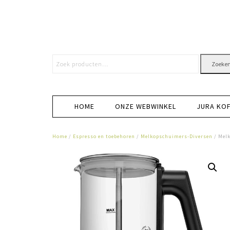
Zoeke
HOME
ONZE WEBWINKEL
JURA KO
Home
/
Espresso en toebehoren
/
Melkopschuimers-Diversen
/ Mel