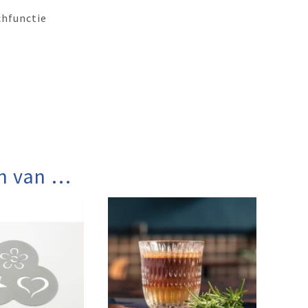
chfunctie
n van …