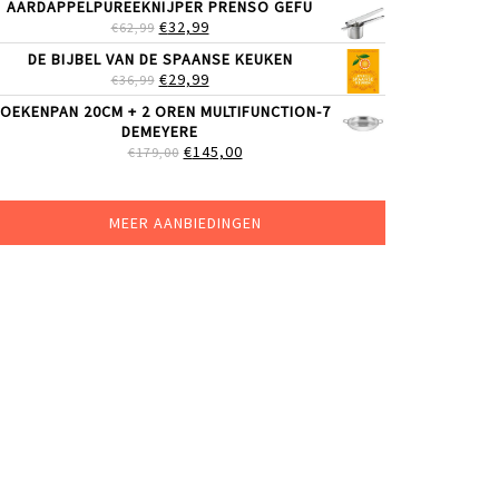
AARDAPPELPUREEKNIJPER PRENSO GEFU
WAS:
IS:
OORSPRONKELIJKE
HUIDIGE
€
32,99
€
62,99
€109,00.
€85,00.
PRIJS
PRIJS
DE BIJBEL VAN DE SPAANSE KEUKEN
WAS:
IS:
OORSPRONKELIJKE
HUIDIGE
€
29,99
€
36,99
€62,99.
€32,99.
PRIJS
PRIJS
OEKENPAN 20CM + 2 OREN MULTIFUNCTION-7
WAS:
IS:
DEMEYERE
€36,99.
€29,99.
OORSPRONKELIJKE
HUIDIGE
€
145,00
€
179,00
PRIJS
PRIJS
WAS:
IS:
€179,00.
€145,00.
MEER AANBIEDINGEN