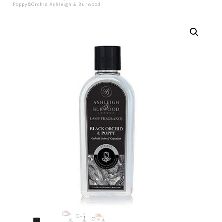
Poppy&Orchid Ashleigh & Burwood