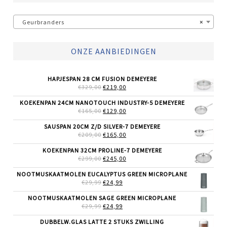
Geurbranders
×
ONZE AANBIEDINGEN
HAPJESPAN 28 CM FUSION DEMEYERE
OORSPRONKELIJKE
HUIDIGE
€
329,00
€
219,00
PRIJS
PRIJS
WAS:
IS:
KOEKENPAN 24CM NANOTOUCH INDUSTRY-5 DEMEYERE
€329,00.
€219,00.
OORSPRONKELIJKE
HUIDIGE
€
165,00
€
129,00
PRIJS
PRIJS
WAS:
IS:
SAUSPAN 20CM Z/D SILVER-7 DEMEYERE
€165,00.
€129,00.
OORSPRONKELIJKE
HUIDIGE
€
209,00
€
165,00
PRIJS
PRIJS
WAS:
IS:
KOEKENPAN 32CM PROLINE-7 DEMEYERE
€209,00.
€165,00.
OORSPRONKELIJKE
HUIDIGE
€
299,00
€
245,00
PRIJS
PRIJS
WAS:
IS:
NOOTMUSKAATMOLEN EUCALYPTUS GREEN MICROPLANE
€299,00.
€245,00.
OORSPRONKELIJKE
HUIDIGE
€
29,99
€
24,99
PRIJS
PRIJS
WAS:
IS:
NOOTMUSKAATMOLEN SAGE GREEN MICROPLANE
€29,99.
€24,99.
OORSPRONKELIJKE
HUIDIGE
€
29,99
€
24,99
PRIJS
PRIJS
WAS:
IS:
DUBBELW.GLAS LATTE 2 STUKS ZWILLING