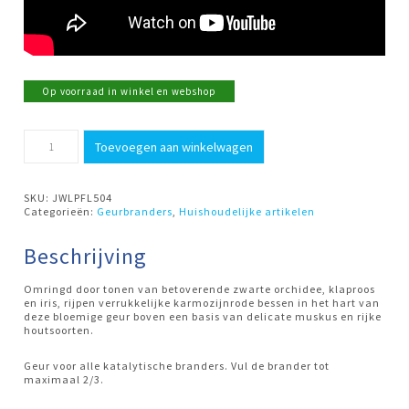
Op voorraad in winkel en webshop
500ml
Toevoegen aan winkelwagen
Black*
Poppy&Orchid
Ashleigh
&
SKU:
JWLPFL504
Burwood
Categorieën:
Geurbranders
,
Huishoudelijke artikelen
aantal
Beschrijving
Omringd door tonen van betoverende zwarte orchidee, klaproos
en iris, rijpen verrukkelijke karmozijnrode bessen in het hart van
deze bloemige geur boven een basis van delicate muskus en rijke
houtsoorten.
Geur voor alle katalytische branders. Vul de brander tot
maximaal 2/3.