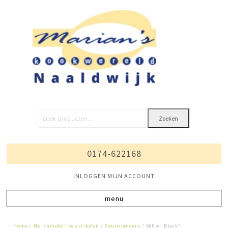
Zoeken
0174-622168
INLOGGEN MIJN ACCOUNT
Home
/
Huishoudelijke artikelen
/
Geurbranders
/ 500ml Black*