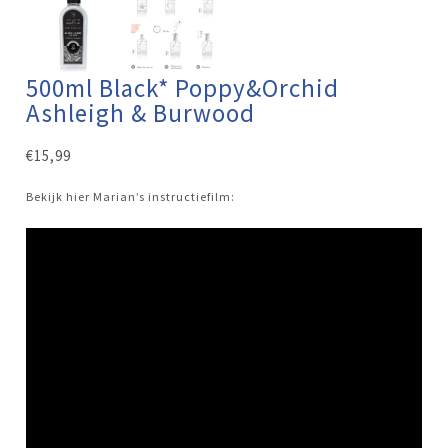
500ml Black* Poppy&Orchid
Ashleigh & Burwood
€
15,99
Bekijk hier Marian’s instructiefilm: