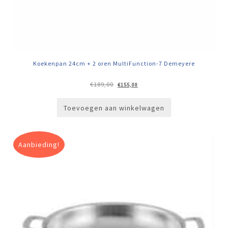
Koekenpan 24cm + 2 oren MultiFunction-7 Demeyere
Oorspronkelijke
Huidige
€
189,00
€
155,00
prijs
prijs
was:
is:
€189,00.
€155,00.
Toevoegen aan winkelwagen
Aanbieding!