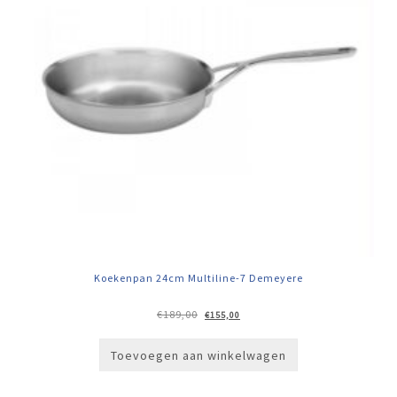
Koekenpan 24cm Multiline-7 Demeyere
Oorspronkelijke
Huidige
€
189,00
€
155,00
prijs
prijs
was:
is:
€189,00.
€155,00.
Toevoegen aan winkelwagen