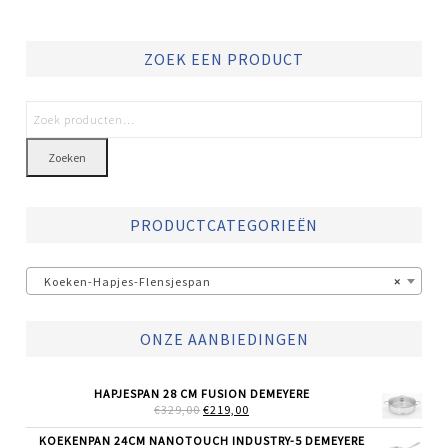
ZOEK EEN PRODUCT
Zoeken
PRODUCTCATEGORIEËN
Koeken-Hapjes-Flensjespan
×
ONZE AANBIEDINGEN
HAPJESPAN 28 CM FUSION DEMEYERE
OORSPRONKELIJKE
HUIDIGE
€
329,00
€
219,00
PRIJS
PRIJS
WAS:
IS:
KOEKENPAN 24CM NANOTOUCH INDUSTRY-5 DEMEYERE