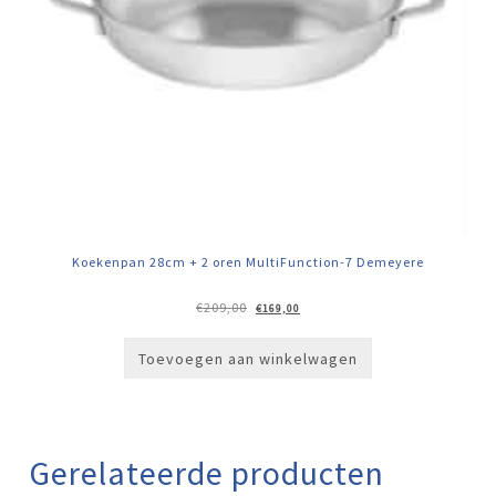
Koekenpan 28cm + 2 oren MultiFunction-7 Demeyere
Oorspronkelijke
Huidige
€
209,00
€
169,00
prijs
prijs
was:
is:
€209,00.
€169,00.
Toevoegen aan winkelwagen
Gerelateerde producten