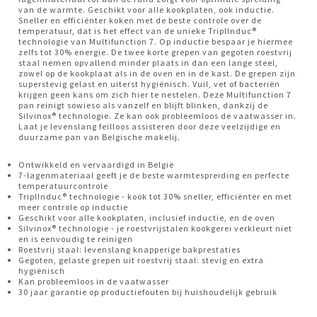
van de warmte. Geschikt voor alle kookplaten, ook inductie.
Sneller en efficiënter koken met de beste controle over de
temperatuur, dat is het effect van de unieke TriplInduc®
technologie van Multifunction 7. Op inductie bespaar je hiermee
zelfs tot 30% energie. De twee korte grepen van gegoten roestvrij
staal nemen opvallend minder plaats in dan een lange steel,
zowel op de kookplaat als in de oven en in de kast. De grepen zijn
superstevig gelast en uiterst hygiënisch. Vuil, vet of bacteriën
krijgen geen kans om zich hier te nestelen. Deze Multifunction 7
pan reinigt sowieso als vanzelf en blijft blinken, dankzij de
Silvinox® technologie. Ze kan ook probleemloos de vaatwasser in.
Laat je levenslang feilloos assisteren door deze veelzijdige en
duurzame pan van Belgische makelij.
Ontwikkeld en vervaardigd in België
7-lagenmateriaal geeft je de beste warmtespreiding en perfecte
temperatuurcontrole
TriplInduc® technologie - kook tot 30% sneller, efficiënter en met
meer controle op inductie
Geschikt voor alle kookplaten, inclusief inductie, en de oven
Silvinox® technologie - je roestvrijstalen kookgerei verkleurt niet
en is eenvoudig te reinigen
Roestvrij staal: levenslang knapperige bakprestaties
Gegoten, gelaste grepen uit roestvrij staal: stevig en extra
hygiënisch
Kan probleemloos in de vaatwasser
30 jaar garantie op productiefouten bij huishoudelijk gebruik