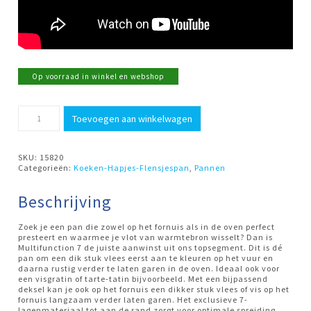
Op voorraad in winkel en webshop
Koekenpan
Toevoegen aan winkelwagen
20cm
+
2
oren
SKU:
15820
MultiFunction-
Categorieën:
Koeken-Hapjes-Flensjespan
,
Pannen
7
Demeyere
aantal
Beschrijving
Zoek je een pan die zowel op het fornuis als in de oven perfect
presteert en waarmee je vlot van warmtebron wisselt? Dan is
Multifunction 7 de juiste aanwinst uit ons topsegment. Dit is dé
pan om een dik stuk vlees eerst aan te kleuren op het vuur en
daarna rustig verder te laten garen in de oven. Ideaal ook voor
een visgratin of tarte-tatin bijvoorbeeld. Met een bijpassend
deksel kan je ook op het fornuis een dikker stuk vlees of vis op het
fornuis langzaam verder laten garen. Het exclusieve 7-
lagenmateriaal tot aan de rand zorgt voor optimale spreiding