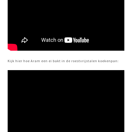
Kijk hier hoe Aram een ei bakt in de roestvrijstalen koekenpan: