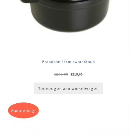
Braadpan 24cm zwart Staub
Oorspronkelijke
Huidige
€
279,00
€
215,00
prijs
prijs
was:
is:
€279,00.
€215,00.
Toevoegen aan winkelwagen
Aanbieding!