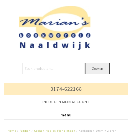
Zoeken
0174-622168
INLOGGEN MIJN ACCOUNT
Home
/
Pannen
/
Koeken-Hapjes-Flensjespan
/ Koekenpan 20cm + 2 oren