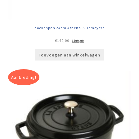
Koekenpan 24cm Athena-5 Demeyere
Oorspronkelijke
Huidige
€
149,00
€
109,00
prijs
prijs
was:
is:
€149,00.
€109,00.
Toevoegen aan winkelwagen
Aanbieding!