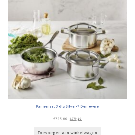
Pannenset 3 dlg Silver-7 Demeyere
Oorspronkelijke
Huidige
€
725,00
€
579,00
prijs
prijs
was:
is:
€725,00.
€579,00.
Toevoegen aan winkelwagen