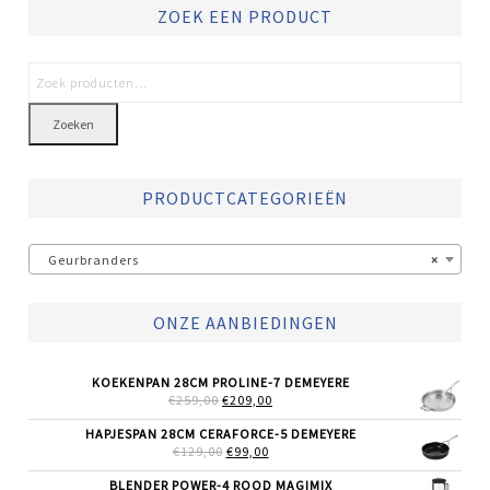
ZOEK EEN PRODUCT
Zoeken
PRODUCTCATEGORIEËN
Geurbranders
×
ONZE AANBIEDINGEN
KOEKENPAN 28CM PROLINE-7 DEMEYERE
OORSPRONKELIJKE
HUIDIGE
€
259,00
€
209,00
PRIJS
PRIJS
WAS:
IS:
HAPJESPAN 28CM CERAFORCE-5 DEMEYERE
€259,00.
€209,00.
OORSPRONKELIJKE
HUIDIGE
€
129,00
€
99,00
PRIJS
PRIJS
WAS:
IS:
BLENDER POWER-4 ROOD MAGIMIX