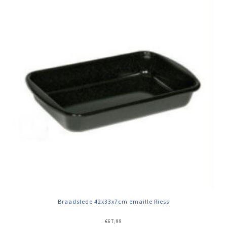
Braadslede 42x33x7cm emaille Riess
€
67,99