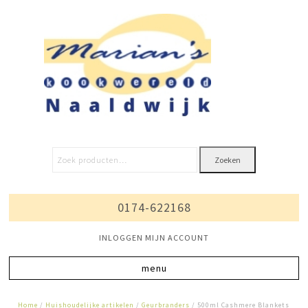
Zoeken
0174-622168
INLOGGEN MIJN ACCOUNT
Home
/
Huishoudelijke artikelen
/
Geurbranders
/ 500ml Cashmere Blankets