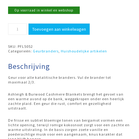
Op voorraad in winkel en webshop
500ml
Toevoegen aan winkelwagen
Cashmere
Blankets
Ashleigh
&
SKU:
PFL5052
Burwood
Categorieën:
Geurbranders
,
Huishoudelijke artikelen
aantal
Beschrijving
Geur voor alle katalitische branders. Vul de brander tot
maximaal 2/3.
Ashleigh & Burwood Cashmere Blankets brengt het gevoel van
een warme avond op de bank, weggekropen onder een heerlijk
zachte plaid. Een geur die rust, comfort en gezelligheid
uitstraalt.
De frisse en subtiel bloemige tonen van bergamot vormen een
lichte opening, terwijl romige kokosnoot zorgt voor een zachte en
warme uitstraling. In de basis zorgen zoete vanille en
poederachtige musk voor een aangenaam, knus karakter dat
lang blijft hangen.