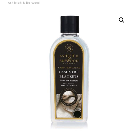
Ashleigh & Burwood