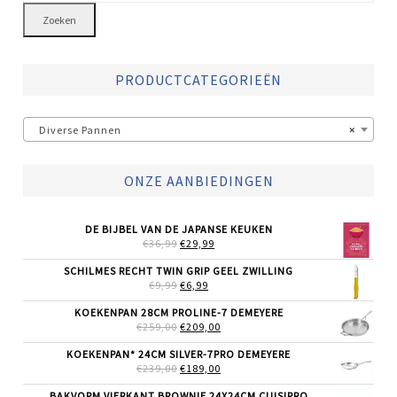
Zoeken
PRODUCTCATEGORIEËN
Diverse Pannen
×
ONZE AANBIEDINGEN
DE BIJBEL VAN DE JAPANSE KEUKEN
OORSPRONKELIJKE
HUIDIGE
€
36,99
€
29,99
PRIJS
PRIJS
WAS:
IS:
SCHILMES RECHT TWIN GRIP GEEL ZWILLING
€36,99.
€29,99.
OORSPRONKELIJKE
HUIDIGE
€
9,99
€
6,99
PRIJS
PRIJS
WAS:
IS:
KOEKENPAN 28CM PROLINE-7 DEMEYERE
€9,99.
€6,99.
OORSPRONKELIJKE
HUIDIGE
€
259,00
€
209,00
PRIJS
PRIJS
WAS:
IS:
KOEKENPAN* 24CM SILVER-7PRO DEMEYERE
€259,00.
€209,00.
OORSPRONKELIJKE
HUIDIGE
€
239,00
€
189,00
PRIJS
PRIJS
WAS:
IS:
BAKVORM VIERKANT BROWNIE 24X24CM CUISIPRO