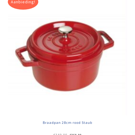
Aanbieding!
Braadpan 28cm rood Staub
Oorspronkelijke
Huidige
€
349,00