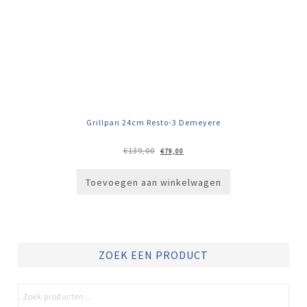
Grillpan 24cm Resto-3 Demeyere
Oorspronkelijke
Huidige
€
139,00
€
79,00
prijs
prijs
was:
is:
€139,00.
€79,00.
Toevoegen aan winkelwagen
ZOEK EEN PRODUCT