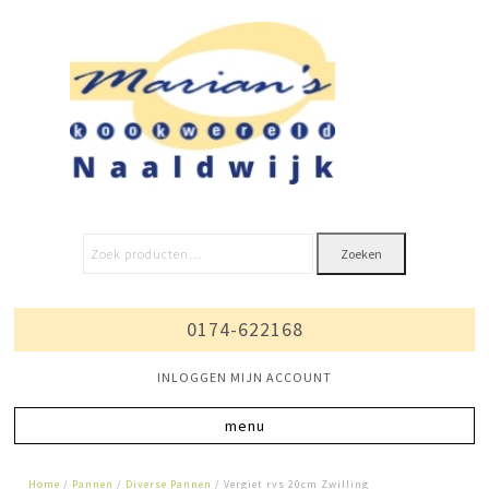
Zoeken
0174-622168
INLOGGEN MIJN ACCOUNT
Home
/
Pannen
/
Diverse Pannen
/ Vergiet rvs 20cm Zwilling