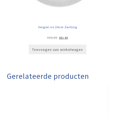
Vergiet rvs 24cm Zwilling
Oorspronkelijke
Huidige
€
39,99
€
31,99
prijs
prijs
was:
is:
€39,99.
€31,99.
Toevoegen aan winkelwagen
Gerelateerde producten