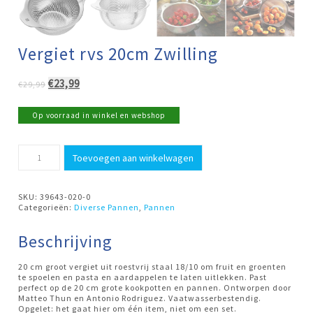
Vergiet rvs 20cm Zwilling
Oorspronkelijke
Huidige
€
23,99
€
29,99
prijs
prijs
was:
is:
Op voorraad in winkel en webshop
€29,99.
€23,99.
Vergiet
Toevoegen aan winkelwagen
rvs
20cm
Zwilling
aantal
SKU:
39643-020-0
Categorieën:
Diverse Pannen
,
Pannen
Beschrijving
20 cm groot vergiet uit roestvrij staal 18/10 om fruit en groenten
te spoelen en pasta en aardappelen te laten uitlekken. Past
perfect op de 20 cm grote kookpotten en pannen. Ontworpen door
Matteo Thun en Antonio Rodriguez. Vaatwasserbestendig.
Opgelet: het gaat hier om één item, niet om een set.