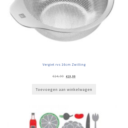
Vergiet rvs 16cm Zwilling
Oorspronkelijke
Huidige
€
24,99
€
19,99
prijs
prijs
was:
is:
€24,99.
€19,99.
Toevoegen aan winkelwagen