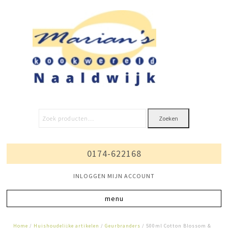
Zoeken
0174-622168
INLOGGEN MIJN ACCOUNT
Home
/
Huishoudelijke artikelen
/
Geurbranders
/ 500ml Cotton Blossom &