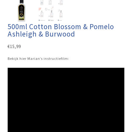
500ml Cotton Blossom & Pomelo
Ashleigh & Burwood
€
15,99
Bekijk hier Marian’s instructiefilm: