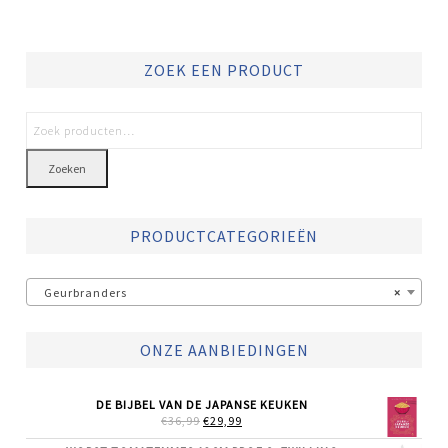
ZOEK EEN PRODUCT
Zoeken
PRODUCTCATEGORIEËN
Geurbranders
×
ONZE AANBIEDINGEN
DE BIJBEL VAN DE JAPANSE KEUKEN
OORSPRONKELIJKE
HUIDIGE
€
36,99
€
29,99
PRIJS
PRIJS