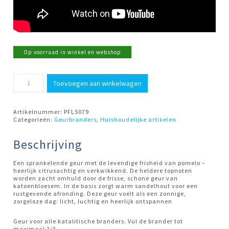
Op voorraad in winkel en webshop
500ml
Toevoegen aan winkelwagen
Cotton
Blossom
&
Pomelo
Artikelnummer:
PFL5079
Ashleigh
Categorieën:
Geurbranders
,
Huishoudelijke artikelen
&
Burwood
aantal
Beschrijving
Een sprankelende geur met de levendige frisheid van pomelo –
heerlijk citrusachtig en verkwikkend. De heldere topnoten
worden zacht omhuld door de frisse, schone geur van
katoenbloesem. In de basis zorgt warm sandelhout voor een
rustgevende afronding. Deze geur voelt als een zonnige,
zorgeloze dag: licht, luchtig en heerlijk ontspannen
Geur voor alle katalitische branders. Vul de brander tot
maximaal 2/3.