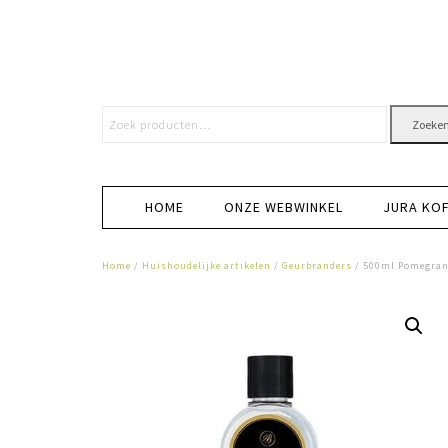
Zoeke
HOME
ONZE WEBWINKEL
JURA KO
Home
/
Huishoudelijke artikelen
/
Geurbranders
/ 500ml Pomegrana