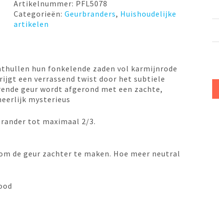
Baies
Artikelnummer:
PFL5078
Rose
Categorieën:
Geurbranders
,
Huishoudelijke
Ashleigh
artikelen
&
Burwood
aantal
nthullen hun fonkelende zaden vol karmijnrode
rijgt een verrassend twist door het subtiele
erende geur wordt afgerond met een zachte,
eerlijk mysterieus
 brander tot maximaal 2/3.
 om de geur zachter te maken. Hoe meer neutral
ood