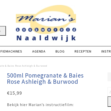
n
FFIEMACHINES
AGENDA
BLOG
RECEPTEN
INSTR
te & Baies Rose Ashleigh & Burwood
500ml Pomegranate & Baies
Rose Ashleigh & Burwood
€
15,99
Bekijk hier Marian’s instructiefilm: