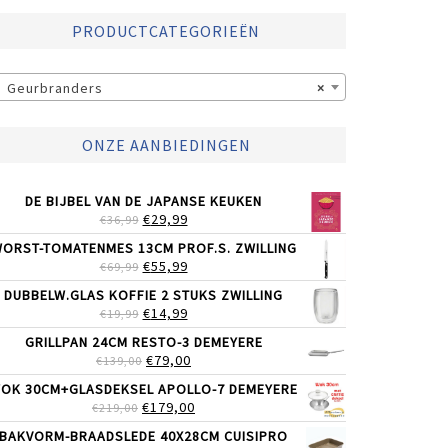
PRODUCTCATEGORIEËN
Geurbranders
×
ONZE AANBIEDINGEN
DE BIJBEL VAN DE JAPANSE KEUKEN
OORSPRONKELIJKE
HUIDIGE
€
29,99
€
36,99
PRIJS
PRIJS
ORST-TOMATENMES 13CM PROF.S. ZWILLING
WAS:
IS:
OORSPRONKELIJKE
HUIDIGE
€
55,99
€
69,99
€36,99.
€29,99.
PRIJS
PRIJS
DUBBELW.GLAS KOFFIE 2 STUKS ZWILLING
WAS:
IS:
OORSPRONKELIJKE
HUIDIGE
€
14,99
€
19,99
€69,99.
€55,99.
PRIJS
PRIJS
GRILLPAN 24CM RESTO-3 DEMEYERE
WAS:
IS:
OORSPRONKELIJKE
HUIDIGE
€
79,00
€
139,00
€19,99.
€14,99.
PRIJS
PRIJS
OK 30CM+GLASDEKSEL APOLLO-7 DEMEYERE
WAS:
IS:
OORSPRONKELIJKE
HUIDIGE
€
179,00
€
219,00
€139,00.
€79,00.
PRIJS
PRIJS
BAKVORM-BRAADSLEDE 40X28CM CUISIPRO
WAS:
IS: