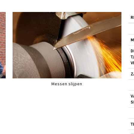
R
M
D
T
V
Z
Messen slijpen
V
S
T