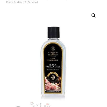
Musk Ashleigh & Burwood