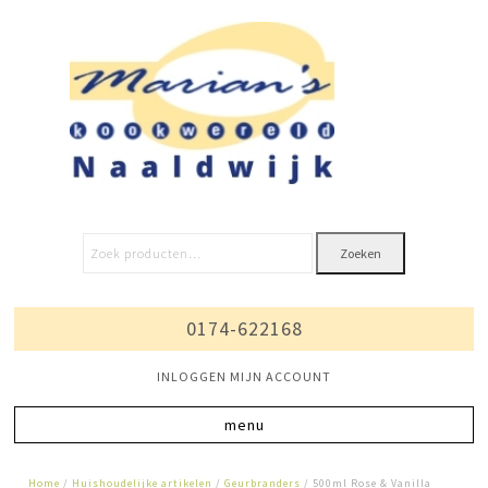
Zoeken
0174-622168
INLOGGEN MIJN ACCOUNT
Home
/
Huishoudelijke artikelen
/
Geurbranders
/ 500ml Rose & Vanilla