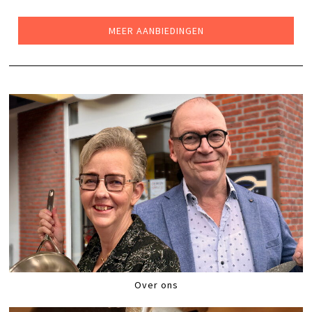
WAS:
IS:
€239,00.
€189,00.
MEER AANBIEDINGEN
Over ons