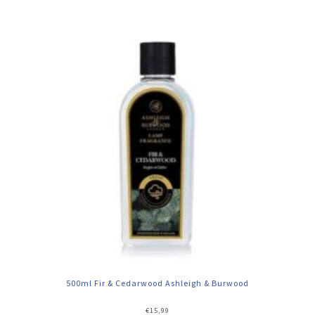
500ml Fir & Cedarwood Ashleigh & Burwood
€
15,99