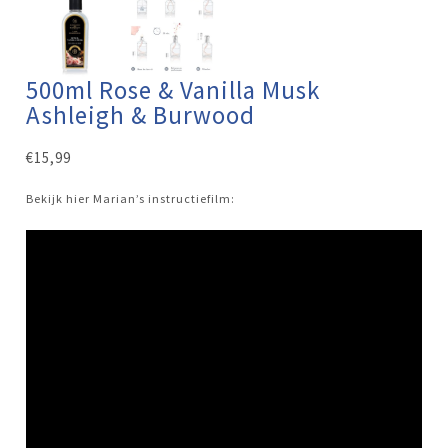
500ml Rose & Vanilla Musk
Ashleigh & Burwood
€
15,99
Bekijk hier Marian’s instructiefilm: