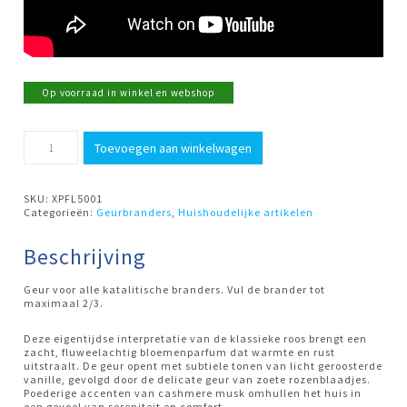
Op voorraad in winkel en webshop
500ml
Toevoegen aan winkelwagen
Rose
&
Vanilla
Musk
SKU:
XPFL5001
Ashleigh
Categorieën:
Geurbranders
,
Huishoudelijke artikelen
&
Burwood
aantal
Beschrijving
Geur voor alle katalitische branders. Vul de brander tot
maximaal 2/3.
Deze eigentijdse interpretatie van de klassieke roos brengt een
zacht, fluweelachtig bloemenparfum dat warmte en rust
uitstraalt. De geur opent met subtiele tonen van licht geroosterde
vanille, gevolgd door de delicate geur van zoete rozenblaadjes.
Poederige accenten van cashmere musk omhullen het huis in
een gevoel van sereniteit en comfort.