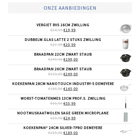
ONZE AANBIEDINGEN
VERGIET RVS 16CM ZWILLING
OORSPRONKELIJKE
HUIDIGE
€
24,99
€
19,99
PRIJS
PRIJS
WAS:
IS:
DUBBELW.GLAS LATTE 2 STUKS ZWILLING
€24,99.
€19,99.
OORSPRONKELIJKE
HUIDIGE
€
27,99
€
20,99
PRIJS
PRIJS
WAS:
IS:
BRAADPAN 22CM ZWART STAUB
€27,99.
€20,99.
OORSPRONKELIJKE
HUIDIGE
€
249,00
€
199,00
PRIJS
PRIJS
WAS:
IS:
BRAADPAN 26CM ZWART STAUB
€249,00.
€199,00.
OORSPRONKELIJKE
HUIDIGE
€
319,00
€
249,00
PRIJS
PRIJS
WAS:
IS:
KOEKENPAN 28CM NANOTOUCH INDUSTRY-5 DEMEYERE
€319,00.
€249,00.
OORSPRONKELIJKE
HUIDIGE
€
185,00
€
145,00
PRIJS
PRIJS
WAS:
IS:
WORST-TOMATENMES 13CM PROF.S. ZWILLING
€185,00.
€145,00.
OORSPRONKELIJKE
HUIDIGE
€
69,99
€
55,99
PRIJS
PRIJS
WAS:
IS:
NOOTMUSKAATMOLEN SAGE GREEN MICROPLANE
€69,99.
€55,99.
OORSPRONKELIJKE
HUIDIGE
€
29,99
€
24,99
PRIJS
PRIJS
WAS:
IS:
KOEKENPAN* 24CM SILVER-7PRO DEMEYERE
€29,99.
€24,99.
OORSPRONKELIJKE
HUIDIGE
€
239,00
€
189,00
PRIJS
PRIJS