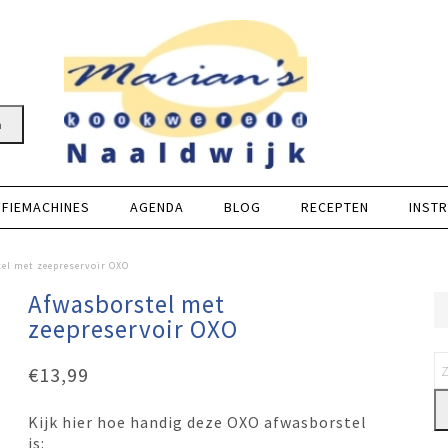
n
FFIEMACHINES
AGENDA
BLOG
RECEPTEN
INSTR
el met zeepreservoir OXO
Afwasborstel met
zeepreservoir OXO
€
13,99
Kijk hier hoe handig deze OXO afwasborstel
is: