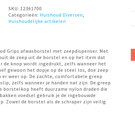
zeepreservoir
OXO
SKU:
12361700
aantal
Categorieën:
Huishoud Diversen
,
Huishoudelijke artikelen
d Grips afwasborstel met zeepdispenser. Met
puit de zeep uit de borstel en op het item dat
r de knop wordt ingedrukt, zelfs wanneer het
roef gewoon het dopje op de steel los, doe zeep
op er weer op. De zachte, comfortabele greep
-slip, zelfs wanneer je handen nat zijn. De greep
e borstelkop heeft duurzame nylon draden die
ebakken voedsel gebruik je de ingebouwde
. Zowel de borstel als de schraper zijn veilig