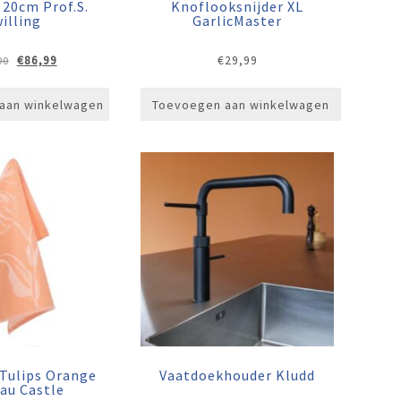
20cm Prof.S.
Knoflooksnijder XL
illing
GarlicMaster
Oorspronkelijke
Huidige
€
86,99
€
29,99
00
prijs
prijs
was:
is:
aan winkelwagen
Toevoegen aan winkelwagen
€109,00.
€86,99.
Tulips Orange
Vaatdoekhouder Kludd
au Castle