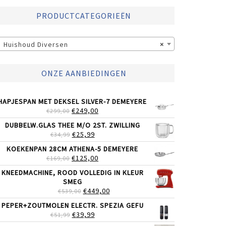
PRODUCTCATEGORIEËN
Huishoud Diversen
×
ONZE AANBIEDINGEN
HAPJESPAN MET DEKSEL SILVER-7 DEMEYERE
OORSPRONKELIJKE
HUIDIGE
€
249,00
€
299,00
PRIJS
PRIJS
DUBBELW.GLAS THEE M/O 2ST. ZWILLING
WAS:
IS:
OORSPRONKELIJKE
HUIDIGE
€
25,99
€
34,99
€299,00.
€249,00.
PRIJS
PRIJS
KOEKENPAN 28CM ATHENA-5 DEMEYERE
WAS:
IS:
OORSPRONKELIJKE
HUIDIGE
€
125,00
€
169,00
€34,99.
€25,99.
PRIJS
PRIJS
KNEEDMACHINE, ROOD VOLLEDIG IN KLEUR
WAS:
IS:
SMEG
€169,00.
€125,00.
OORSPRONKELIJKE
HUIDIGE
€
449,00
€
539,00
PRIJS
PRIJS
PEPER+ZOUTMOLEN ELECTR. SPEZIA GEFU
WAS:
IS:
OORSPRONKELIJKE
HUIDIGE
€
39,99
€
51,99
€539,00.
€449,00.
PRIJS
PRIJS