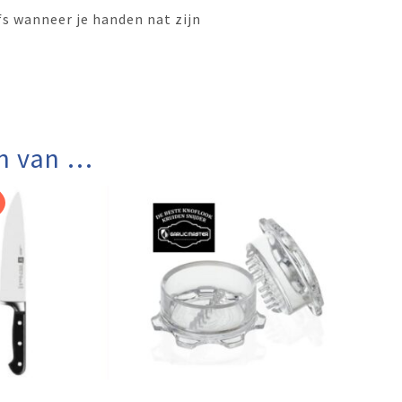
fs wanneer je handen nat zijn
n van …