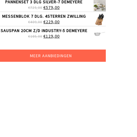
PANNENSET 3 DLG SILVER-7 DEMEYERE
WAS:
IS:
OORSPRONKELIJKE
HUIDIGE
€
579,00
€
725,00
€51,99.
€39,99.
PRIJS
PRIJS
MESSENBLOK 7 DLG. 4STERREN ZWILLING
WAS:
IS:
OORSPRONKELIJKE
HUIDIGE
€
229,00
€
409,00
€725,00.
€579,00.
PRIJS
PRIJS
SAUSPAN 20CM Z/D INDUSTRY-5 DEMEYERE
WAS:
IS:
OORSPRONKELIJKE
HUIDIGE
€
129,00
€
185,00
€409,00.
€229,00.
PRIJS
PRIJS
WAS:
IS:
€185,00.
€129,00.
MEER AANBIEDINGEN