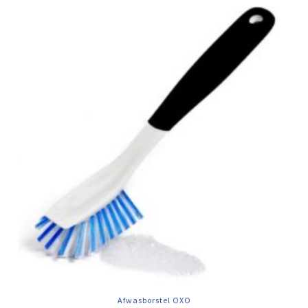
Afwasborstel OXO