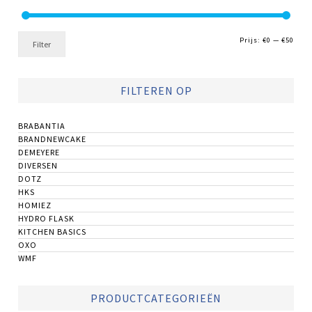
Min.
Max.
Prijs:
€0
—
€50
Filter
prijs
prijs
FILTEREN OP
BRABANTIA
BRANDNEWCAKE
DEMEYERE
DIVERSEN
DOTZ
HKS
HOMIEZ
HYDRO FLASK
KITCHEN BASICS
OXO
WMF
PRODUCTCATEGORIEËN