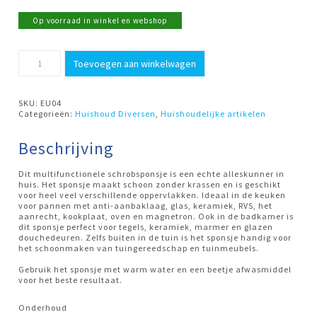
Op voorraad in winkel en webshop
Sponsje
Toevoegen aan winkelwagen
Euroscrubby
aantal
SKU:
EU04
Categorieën:
Huishoud Diversen
,
Huishoudelijke artikelen
Beschrijving
Dit multifunctionele schrobsponsje is een echte alleskunner in
huis. Het sponsje maakt schoon zonder krassen en is geschikt
voor heel veel verschillende oppervlakken. Ideaal in de keuken
voor pannen met anti-aanbaklaag, glas, keramiek, RVS, het
aanrecht, kookplaat, oven en magnetron. Ook in de badkamer is
dit sponsje perfect voor tegels, keramiek, marmer en glazen
douchedeuren. Zelfs buiten in de tuin is het sponsje handig voor
het schoonmaken van tuingereedschap en tuinmeubels.
Gebruik het sponsje met warm water en een beetje afwasmiddel
voor het beste resultaat.
Onderhoud