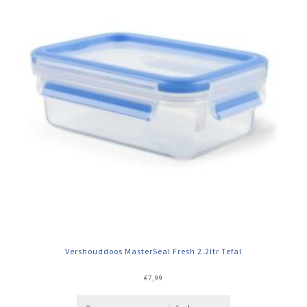
Vershouddoos MasterSeal Fresh 2.2ltr Tefal
€
7,99