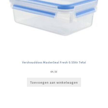
Vershouddoos MasterSeal Fresh 0.55ltr Tefal
€
4,50
Toevoegen aan winkelwagen