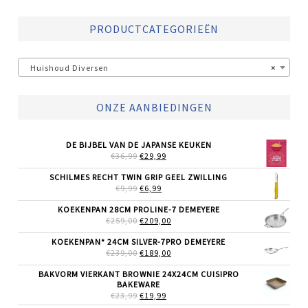
PRODUCTCATEGORIEËN
Huishoud Diversen
×
ONZE AANBIEDINGEN
DE BIJBEL VAN DE JAPANSE KEUKEN
OORSPRONKELIJKE
HUIDIGE
€
36,99
€
29,99
PRIJS
PRIJS
WAS:
IS:
SCHILMES RECHT TWIN GRIP GEEL ZWILLING
€36,99.
€29,99.
OORSPRONKELIJKE
HUIDIGE
€
9,99
€
6,99
PRIJS
PRIJS
WAS:
IS:
KOEKENPAN 28CM PROLINE-7 DEMEYERE
€9,99.
€6,99.
OORSPRONKELIJKE
HUIDIGE
€
259,00
€
209,00
PRIJS
PRIJS
WAS:
IS:
KOEKENPAN* 24CM SILVER-7PRO DEMEYERE
€259,00.
€209,00.
OORSPRONKELIJKE
HUIDIGE
€
239,00
€
189,00
PRIJS
PRIJS
WAS:
IS:
BAKVORM VIERKANT BROWNIE 24X24CM CUISIPRO
€239,00.
€189,00.
BAKEWARE
OORSPRONKELIJKE
HUIDIGE
€
23,99
€
19,99
PRIJS
PRIJS