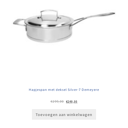
Hapjespan met deksel Silver-7 Demeyere
Oorspronkelijke
Huidige
€
299,00
€
249,00
prijs
prijs
was:
is:
€299,00.
€249,00.
Toevoegen aan winkelwagen