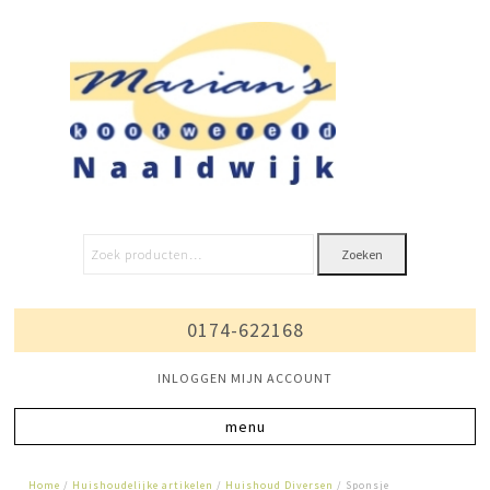
Zoeken
0174-622168
INLOGGEN MIJN ACCOUNT
Home
/
Huishoudelijke artikelen
/
Huishoud Diversen
/ Sponsje