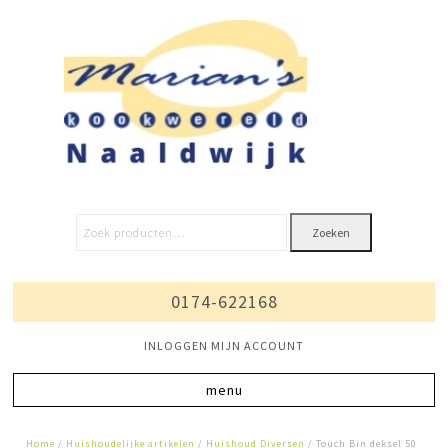
Zoeken
0174-622168
INLOGGEN MIJN ACCOUNT
Home
/
Huishoudelijke artikelen
/
Huishoud Diversen
/ Touch Bin deksel 50