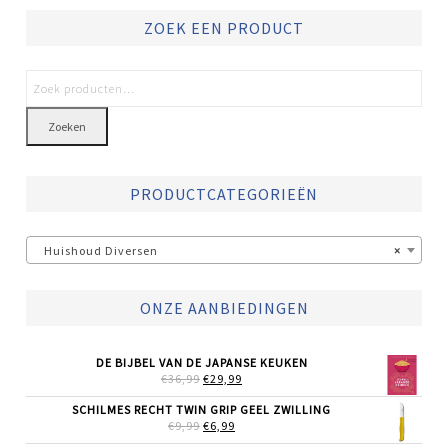
ZOEK EEN PRODUCT
Zoeken
PRODUCTCATEGORIEËN
Huishoud Diversen
×
ONZE AANBIEDINGEN
DE BIJBEL VAN DE JAPANSE KEUKEN
OORSPRONKELIJKE
HUIDIGE
€
36,99
€
29,99
PRIJS
PRIJS
WAS:
IS:
SCHILMES RECHT TWIN GRIP GEEL ZWILLING
€36,99.
€29,99.
OORSPRONKELIJKE
HUIDIGE
€
9,99
€
6,99
PRIJS
PRIJS