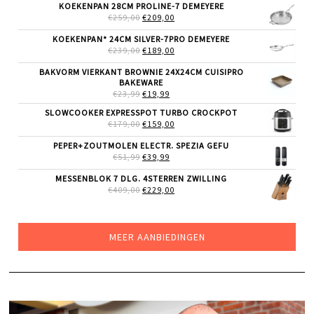
WAS:
IS:
KOEKENPAN 28CM PROLINE-7 DEMEYERE
€9,99.
€6,99.
OORSPRONKELIJKE
HUIDIGE
€
259,00
€
209,00
PRIJS
PRIJS
WAS:
IS:
KOEKENPAN* 24CM SILVER-7PRO DEMEYERE
€259,00.
€209,00.
OORSPRONKELIJKE
HUIDIGE
€
239,00
€
189,00
PRIJS
PRIJS
WAS:
IS:
BAKVORM VIERKANT BROWNIE 24X24CM CUISIPRO
€239,00.
€189,00.
BAKEWARE
OORSPRONKELIJKE
HUIDIGE
€
23,99
€
19,99
PRIJS
PRIJS
SLOWCOOKER EXPRESSPOT TURBO CROCKPOT
WAS:
IS:
OORSPRONKELIJKE
HUIDIGE
€
179,00
€23,99.
€
159,00
€19,99.
PRIJS
PRIJS
WAS:
IS:
PEPER+ZOUTMOLEN ELECTR. SPEZIA GEFU
€179,00.
€159,00.
OORSPRONKELIJKE
HUIDIGE
€
51,99
€
39,99
PRIJS
PRIJS
WAS:
IS:
MESSENBLOK 7 DLG. 4STERREN ZWILLING
€51,99.
€39,99.
OORSPRONKELIJKE
HUIDIGE
€
409,00
€
229,00
PRIJS
PRIJS
WAS:
IS:
€409,00.
€229,00.
MEER AANBIEDINGEN