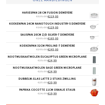
HAPJESPAN 28 CM FUSION DEMEYERE
OORSPRONKELIJKE
HUIDIGE
€
329,00
€
219,00
PRIJS
PRIJS
WAS:
IS:
KOEKENPAN 24CM NANOTOUCH INDUSTRY-5 DEMEYERE
€329,00.
€219,00.
OORSPRONKELIJKE
HUIDIGE
€
165,00
€
129,00
PRIJS
PRIJS
WAS:
IS:
SAUSPAN 20CM Z/D SILVER-7 DEMEYERE
€165,00.
€129,00.
OORSPRONKELIJKE
HUIDIGE
€
209,00
€
165,00
PRIJS
PRIJS
WAS:
IS:
KOEKENPAN 32CM PROLINE-7 DEMEYERE
€209,00.
€165,00.
OORSPRONKELIJKE
HUIDIGE
€
299,00
€
245,00
PRIJS
PRIJS
WAS:
IS:
NOOTMUSKAATMOLEN EUCALYPTUS GREEN MICROPLANE
€299,00.
€245,00.
OORSPRONKELIJKE
HUIDIGE
€
29,99
€
24,99
PRIJS
PRIJS
WAS:
IS:
NOOTMUSKAATMOLEN SAGE GREEN MICROPLANE
€29,99.
€24,99.
OORSPRONKELIJKE
HUIDIGE
€
29,99
€
24,99
PRIJS
PRIJS
WAS:
IS:
DUBBELW.GLAS LATTE 2 STUKS ZWILLING
€29,99.
€24,99.
OORSPRONKELIJKE
HUIDIGE
€
27,99
€
20,99
PRIJS
PRIJS
WAS:
IS:
PAPRIKA COCOTTE 11CM ORANJE STAUB
€27,99.
€20,99.
OORSPRONKELIJKE
HUIDIGE
€
24,99
€
19,99
PRIJS
PRIJS
WAS:
IS:
€24,99.
€19,99.