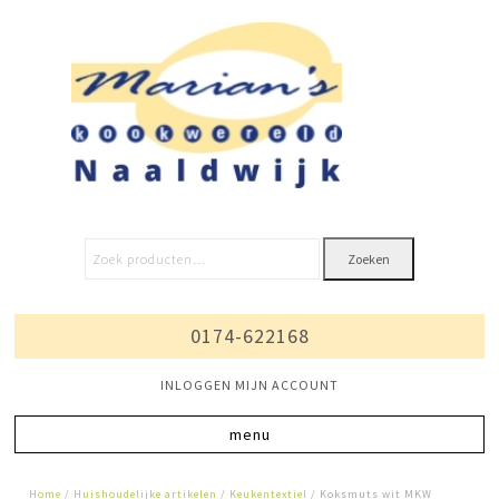
Zoeken
0174-622168
INLOGGEN MIJN ACCOUNT
Home
/
Huishoudelijke artikelen
/
Keukentextiel
/ Koksmuts wit MKW