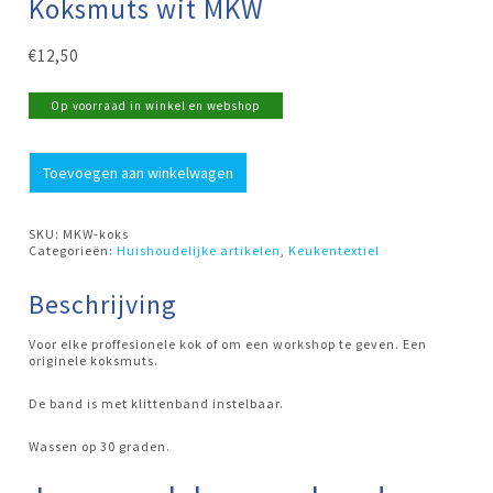
Koksmuts wit MKW
€
12,50
Op voorraad in winkel en webshop
Koksmuts
Toevoegen aan winkelwagen
wit
MKW
aantal
SKU:
MKW-koks
Categorieën:
Huishoudelijke artikelen
,
Keukentextiel
Beschrijving
Voor elke proffesionele kok of om een workshop te geven. Een
originele koksmuts.
De band is met klittenband instelbaar.
Wassen op 30 graden.