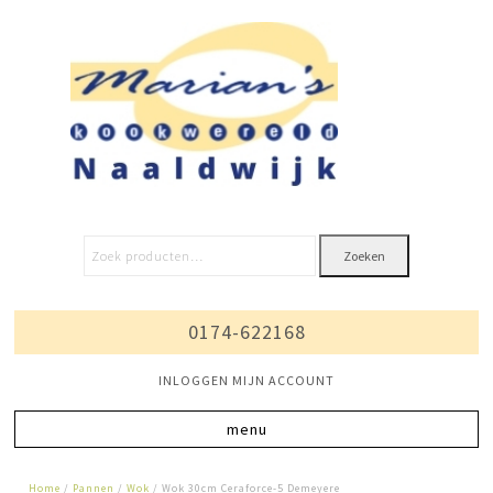
Zoeken
0174-622168
INLOGGEN MIJN ACCOUNT
Home
/
Pannen
/
Wok
/ Wok 30cm Ceraforce-5 Demeyere