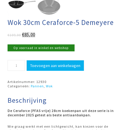
Wok 30cm Ceraforce-5 Demeyere
Oorspronkelijke
Huidige
€
85,00
€
109,00
prijs
prijs
was:
is:
Op voorraad in winkel en webshop
€109,00.
€85,00.
Wok
Toevoegen aan winkelwagen
30cm
Ceraforce-
5
Demeyere
Artikelnummer:
12930
aantal
Categorieën:
Pannen
,
Wok
Beschrijving
De Ceraforce (PFAS vrije) 28cm koekenpan uit deze serie is in
december 2025 getest als beste antiaanbakpan.
Wie graag werkt met een lichtgewicht, kan kiezen voor de