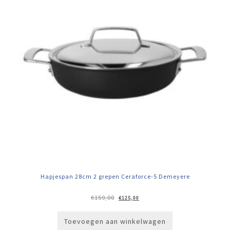
Hapjespan 28cm 2 grepen Ceraforce-5 Demeyere
Oorspronkelijke
Huidige
€
159,00
€
125,00
prijs
prijs
was:
is:
€159,00.
€125,00.
Toevoegen aan winkelwagen