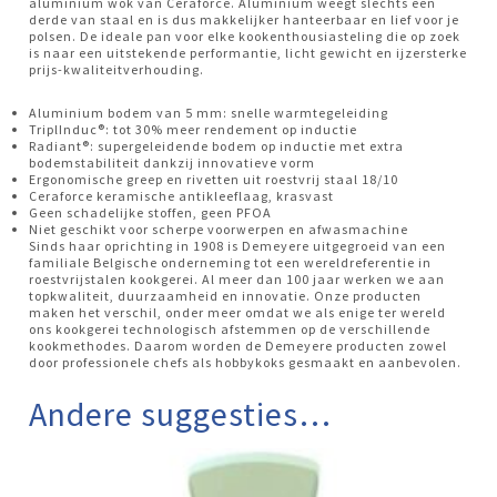
aluminium wok van Ceraforce. Aluminium weegt slechts een
derde van staal en is dus makkelijker hanteerbaar en lief voor je
polsen. De ideale pan voor elke kookenthousiasteling die op zoek
is naar een uitstekende performantie, licht gewicht en ijzersterke
prijs-kwaliteitverhouding.
Aluminium bodem van 5 mm: snelle warmtegeleiding
TriplInduc®: tot 30% meer rendement op inductie
Radiant®: supergeleidende bodem op inductie met extra
bodemstabiliteit dankzij innovatieve vorm
Ergonomische greep en rivetten uit roestvrij staal 18/10
Ceraforce keramische antikleeflaag, krasvast
Geen schadelijke stoffen, geen PFOA
Niet geschikt voor scherpe voorwerpen en afwasmachine
Sinds haar oprichting in 1908 is Demeyere uitgegroeid van een
familiale Belgische onderneming tot een wereldreferentie in
roestvrijstalen kookgerei. Al meer dan 100 jaar werken we aan
topkwaliteit, duurzaamheid en innovatie. Onze producten
maken het verschil, onder meer omdat we als enige ter wereld
ons kookgerei technologisch afstemmen op de verschillende
kookmethodes. Daarom worden de Demeyere producten zowel
door professionele chefs als hobbykoks gesmaakt en aanbevolen.
Andere suggesties…