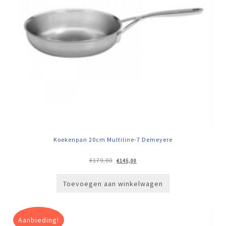
Koekenpan 20cm Multiline-7 Demeyere
Oorspronkelijke
Huidige
€
179,00
€
145,00
prijs
prijs
was:
is:
€179,00.
€145,00.
Toevoegen aan winkelwagen
Aanbieding!