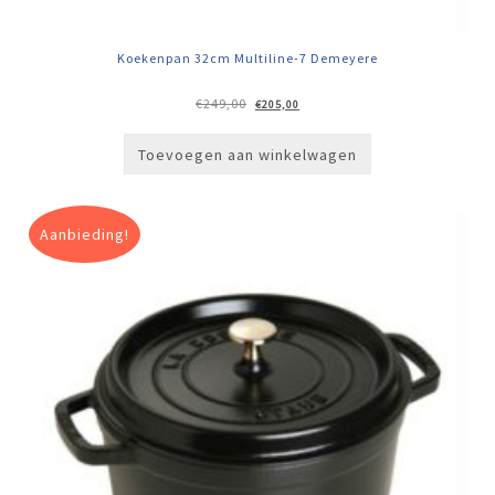
Koekenpan 32cm Multiline-7 Demeyere
Oorspronkelijke
Huidige
€
249,00
€
205,00
prijs
prijs
was:
is:
€249,00.
€205,00.
Toevoegen aan winkelwagen
Aanbieding!