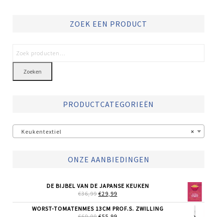
ZOEK EEN PRODUCT
Zoeken
PRODUCTCATEGORIEËN
Keukentextiel
×
ONZE AANBIEDINGEN
DE BIJBEL VAN DE JAPANSE KEUKEN
OORSPRONKELIJKE
HUIDIGE
€
36,99
€
29,99
PRIJS
PRIJS
WAS:
IS:
WORST-TOMATENMES 13CM PROF.S. ZWILLING
€36,99.
€29,99.
OORSPRONKELIJKE
HUIDIGE
€
69,99
€
55,99