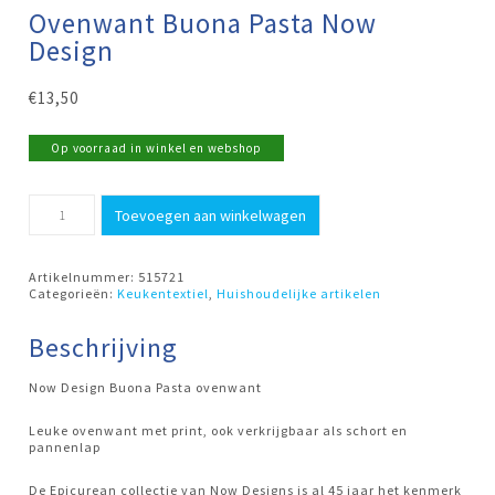
Ovenwant Buona Pasta Now
Design
€
13,50
Op voorraad in winkel en webshop
Ovenwant
Toevoegen aan winkelwagen
Buona
Pasta
Now
Design
Artikelnummer:
515721
aantal
Categorieën:
Keukentextiel
,
Huishoudelijke artikelen
Beschrijving
Now Design Buona Pasta ovenwant
Leuke ovenwant met print, ook verkrijgbaar als schort en
pannenlap
De Epicurean collectie van Now Designs is al 45 jaar het kenmerk