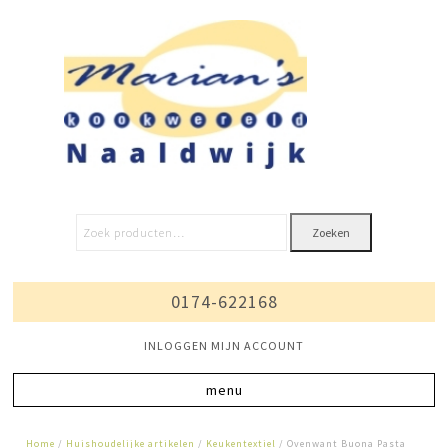
Zoeken
0174-622168
INLOGGEN MIJN ACCOUNT
Home
/
Huishoudelijke artikelen
/
Keukentextiel
/ Ovenwant Buona Pasta