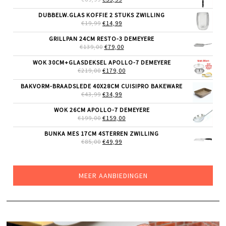
PRIJS
PRIJS
WAS:
IS:
DUBBELW.GLAS KOFFIE 2 STUKS ZWILLING
€69,99.
€55,99.
OORSPRONKELIJKE
HUIDIGE
€
19,99
€
14,99
PRIJS
PRIJS
WAS:
IS:
GRILLPAN 24CM RESTO-3 DEMEYERE
€19,99.
€14,99.
OORSPRONKELIJKE
HUIDIGE
€
139,00
€
79,00
PRIJS
PRIJS
WAS:
IS:
WOK 30CM+GLASDEKSEL APOLLO-7 DEMEYERE
€139,00.
€79,00.
OORSPRONKELIJKE
HUIDIGE
€
219,00
€
179,00
PRIJS
PRIJS
WAS:
IS:
BAKVORM-BRAADSLEDE 40X28CM CUISIPRO BAKEWARE
€219,00.
€179,00.
OORSPRONKELIJKE
HUIDIGE
€
43,99
€
34,99
PRIJS
PRIJS
WAS:
IS:
WOK 26CM APOLLO-7 DEMEYERE
€43,99.
€34,99.
OORSPRONKELIJKE
HUIDIGE
€
199,00
€
159,00
PRIJS
PRIJS
WAS:
IS:
BUNKA MES 17CM 4STERREN ZWILLING
€199,00.
€159,00.
OORSPRONKELIJKE
HUIDIGE
€
85,00
€
49,99
PRIJS
PRIJS
WAS:
IS:
€85,00.
€49,99.
MEER AANBIEDINGEN