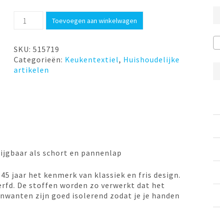
Ovenwant
Toevoegen aan winkelwagen
Fietsen
Cruiser
Now
SKU:
515719
Design
Categorieën:
Keukentextiel
,
Huishoudelijke
aantal
artikelen
ijgbaar als schort en pannenlap
45 jaar het kenmerk van klassiek en fris design.
erfd. De stoffen worden zo verwerkt dat het
enwanten zijn goed isolerend zodat je je handen