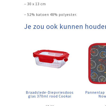
– 30 x 13 cm
– 52% katoen 48% polyester.
Je zou ook kunnen houde
Braadslede-Diepvriesdoos
Pannenlap 
glas 370ml rood Cookai
Now