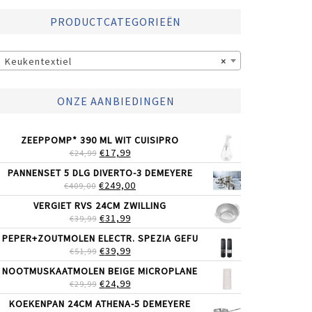
PRODUCTCATEGORIEËN
Keukentextiel
×
ONZE AANBIEDINGEN
ZEEPPOMP* 390 ML WIT CUISIPRO
OORSPRONKELIJKE
HUIDIGE
€
17,99
€
24,99
PRIJS
PRIJS
PANNENSET 5 DLG DIVERTO-3 DEMEYERE
WAS:
IS:
OORSPRONKELIJKE
HUIDIGE
€
249,00
€
409,00
€24,99.
€17,99.
PRIJS
PRIJS
VERGIET RVS 24CM ZWILLING
WAS:
IS:
OORSPRONKELIJKE
HUIDIGE
€
31,99
€
39,99
€409,00.
€249,00.
PRIJS
PRIJS
PEPER+ZOUTMOLEN ELECTR. SPEZIA GEFU
WAS:
IS:
OORSPRONKELIJKE
HUIDIGE
€
39,99
€
51,99
€39,99.
€31,99.
PRIJS
PRIJS
NOOTMUSKAATMOLEN BEIGE MICROPLANE
WAS:
IS:
OORSPRONKELIJKE
HUIDIGE
€
24,99
€
29,99
€51,99.
€39,99.
PRIJS
PRIJS
KOEKENPAN 24CM ATHENA-5 DEMEYERE
WAS:
IS: