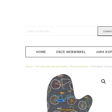
Zoeke
HOME
ONZE WEBWINKEL
JURA KO
Home
/
Huishoudelijke artikelen
/
Keukentextiel
/ Ovenwant Fietse