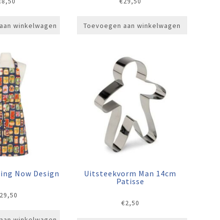
€
8,50
€
29,50
aan winkelwagen
Toevoegen aan winkelwagen
ling Now Design
Uitsteekvorm Man 14cm
Patisse
29,50
€
2,50
aan winkelwagen