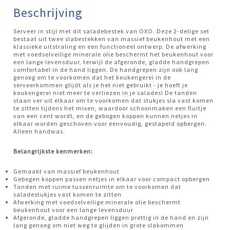
Beschrijving
Serveer in stijl met dit saladebestek van OXO. Deze 2-delige set
bestaat uit twee slabestekken van massief beukenhout met een
klassieke uitstraling en een functioneel ontwerp. De afwerking
met voedselveilige minerale olie beschermt het beukenhout voor
een lange levensduur, terwijl de afgeronde, gladde handgrepen
comfortabel in de hand liggen. De handgrepen zijn ook lang
genoeg om te voorkomen dat het keukengerei in de
serveerkommen glijdt als je het niet gebruikt - je hoeft je
keukengerei niet meer te verliezen in je salades! De tanden
staan ver uit elkaar om te voorkomen dat stukjes sla vast komen
te zitten tijdens het mixen, waardoor schoonmaken een fluitje
van een cent wordt, en de gebogen koppen kunnen netjes in
elkaar worden geschoven voor eenvoudig, gestapeld opbergen.
Alleen handwas.
Belangrijkste kenmerken:
Gemaakt van massief beukenhout
Gebogen koppen passen netjes in elkaar voor compact opbergen
Tanden met ruime tussenruimte om te voorkomen dat
saladestukjes vast komen te zitten
Afwerking met voedselveilige minerale olie beschermt
beukenhout voor een lange levensduur
Afgeronde, gladde handgrepen liggen prettig in de hand en zijn
lang genoeg om niet weg te glijden in grote slakommen