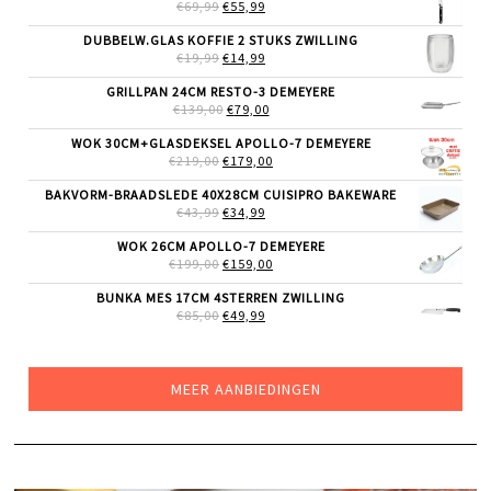
€36,99.
€29,99.
OORSPRONKELIJKE
HUIDIGE
€
69,99
€
55,99
PRIJS
PRIJS
WAS:
IS:
DUBBELW.GLAS KOFFIE 2 STUKS ZWILLING
€69,99.
€55,99.
OORSPRONKELIJKE
HUIDIGE
€
19,99
€
14,99
PRIJS
PRIJS
WAS:
IS:
GRILLPAN 24CM RESTO-3 DEMEYERE
€19,99.
€14,99.
OORSPRONKELIJKE
HUIDIGE
€
139,00
€
79,00
PRIJS
PRIJS
WAS:
IS:
WOK 30CM+GLASDEKSEL APOLLO-7 DEMEYERE
€139,00.
€79,00.
OORSPRONKELIJKE
HUIDIGE
€
219,00
€
179,00
PRIJS
PRIJS
WAS:
IS:
BAKVORM-BRAADSLEDE 40X28CM CUISIPRO BAKEWARE
€219,00.
€179,00.
OORSPRONKELIJKE
HUIDIGE
€
43,99
€
34,99
PRIJS
PRIJS
WAS:
IS:
WOK 26CM APOLLO-7 DEMEYERE
€43,99.
€34,99.
OORSPRONKELIJKE
HUIDIGE
€
199,00
€
159,00
PRIJS
PRIJS
WAS:
IS:
BUNKA MES 17CM 4STERREN ZWILLING
€199,00.
€159,00.
OORSPRONKELIJKE
HUIDIGE
€
85,00
€
49,99
PRIJS
PRIJS
WAS:
IS:
€85,00.
€49,99.
MEER AANBIEDINGEN