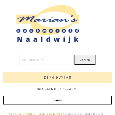
Zoeken
0174-622168
INLOGGEN MIJN ACCOUNT
Home
/
Keukenhulpen
/
Spatels en Tangen
/ Slacouvert beukenhout 34cm