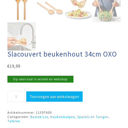
Slacouvert beukenhout 34cm OXO
€
19,99
Op voorraad in winkel en webshop
Slacouvert
Toevoegen aan winkelwagen
beukenhout
34cm
OXO
aantal
Artikelnummer:
11397600
Categorieën:
Bestek Los
,
Keukenhulpen
,
Spatels en Tangen
,
Tafelen