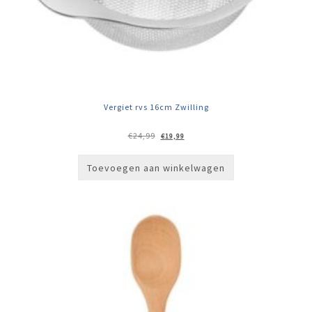
Vergiet rvs 16cm Zwilling
Oorspronkelijke
Huidige
€
24,99
€
19,99
prijs
prijs
was:
is:
€24,99.
€19,99.
Toevoegen aan winkelwagen