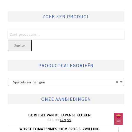
ZOEK EEN PRODUCT
Zoeken
PRODUCTCATEGORIEËN
Spatels en Tangen
×
ONZE AANBIEDINGEN
DE BIJBEL VAN DE JAPANSE KEUKEN
OORSPRONKELIJKE
HUIDIGE
€
36,99
€
29,99
PRIJS
PRIJS
WAS:
IS:
WORST-TOMATENMES 13CM PROF.S. ZWILLING