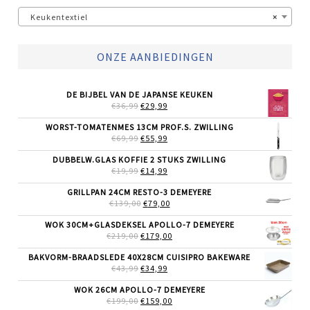
Keukentextiel
×
ONZE AANBIEDINGEN
DE BIJBEL VAN DE JAPANSE KEUKEN
OORSPRONKELIJKE
HUIDIGE
€
36,99
€
29,99
PRIJS
PRIJS
WAS:
IS:
WORST-TOMATENMES 13CM PROF.S. ZWILLING
€36,99.
€29,99.
OORSPRONKELIJKE
HUIDIGE
€
69,99
€
55,99
PRIJS
PRIJS
WAS:
IS:
DUBBELW.GLAS KOFFIE 2 STUKS ZWILLING
€69,99.
€55,99.
OORSPRONKELIJKE
HUIDIGE
€
19,99
€
14,99
PRIJS
PRIJS
WAS:
IS:
GRILLPAN 24CM RESTO-3 DEMEYERE
€19,99.
€14,99.
OORSPRONKELIJKE
HUIDIGE
€
139,00
€
79,00
PRIJS
PRIJS
WAS:
IS:
WOK 30CM+GLASDEKSEL APOLLO-7 DEMEYERE
€139,00.
€79,00.
OORSPRONKELIJKE
HUIDIGE
€
219,00
€
179,00
PRIJS
PRIJS
WAS:
IS:
BAKVORM-BRAADSLEDE 40X28CM CUISIPRO BAKEWARE
€219,00.
€179,00.
OORSPRONKELIJKE
HUIDIGE
€
43,99
€
34,99
PRIJS
PRIJS
WAS:
IS:
WOK 26CM APOLLO-7 DEMEYERE
€43,99.
€34,99.
OORSPRONKELIJKE
HUIDIGE
€
199,00
€
159,00
PRIJS
PRIJS