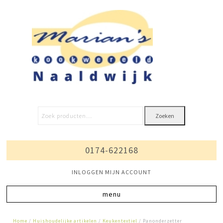
Zoeken
0174-622168
INLOGGEN MIJN ACCOUNT
Home
/
Huishoudelijke artikelen
/
Keukentextiel
/ Panonderzetter