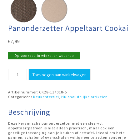
Panonderzetter Appeltaart Cookai
€
7,99
Op voorraad in winkel en webshop
Panonderzetter
Toevoegen aan winkelwagen
Appeltaart
Cookai
aantal
Artikelnummer:
CK28-117018-5
Categorieën:
Keukentextiel
,
Huishoudelijke artikelen
Beschrijving
Deze keramische panonderzetter met een sfeervol
appeltaartpatroon is niet alleen praktisch, maar ook een
gezellige toevoeging aan je keuken of eettafel. Ideaal om hete
pannen, schalen of ovenschalen veilig neer te zetten zonder je